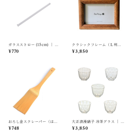
ガラスストロー (15cm) ｜ 廣
クラシックフレーム（Ｌ判）
田硝子
｜ オークヴィレッジ
¥770
¥3,850
おろし金スクレーパー（は
大正浪漫硝子 冷茶グラス ｜ 廣
け）
田硝子
¥748
¥3,850