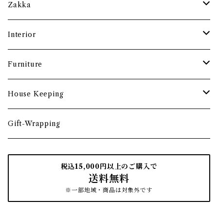
土鍋・お鍋まわり
グラス・タンブラー
ポット
ペーパーウェイト
Zakka
酒器
カップ・ソーサー・マグ
ペントレー
和ろうそく
Interior
食卓小物
茶托・銘々皿
ペーパーツール
ポーチ
バスケット
Furniture
カトラリー
トレイ・コースター
文房具収納
鏡・ミラー
デスク・スツール
House Keeping
箸・箸置き
お盆
遊印
フック
本棚・収納棚
たわし
Gift-Wrapping
茶筒
インクパッド
花器
ほうき
税込15,000円以上のご購入で
送料無料
南部鉄瓶
スタンプアクセサリー
タオル
はたき・ブラシ
※一部地域・商品は対象外です
紙文具
インテリア雑貨
ちりとり