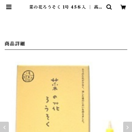
菜の花ろうそく 1号 45本入 ｜ 高澤
ろうそく店 | 暮らしのほとり舎
商品詳細