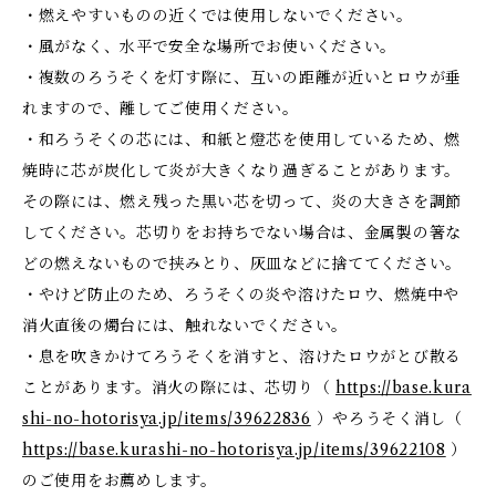
・燃えやすいものの近くでは使用しないでください。
・風がなく、水平で安全な場所でお使いください。
・複数のろうそくを灯す際に、互いの距離が近いとロウが垂
れますので、離してご使用ください。
・和ろうそくの芯には、和紙と燈芯を使用しているため、燃
焼時に芯が炭化して炎が大きくなり過ぎることがあります。
その際には、燃え残った黒い芯を切って、炎の大きさを調節
してください。芯切りをお持ちでない場合は、金属製の箸な
どの燃えないもので挟みとり、灰皿などに捨ててください。
・やけど防止のため、ろうそくの炎や溶けたロウ、燃焼中や
消火直後の燭台には、触れないでください。
・息を吹きかけてろうそくを消すと、溶けたロウがとび散る
ことがあります。消火の際には、芯切り（
https://base.kura
shi-no-hotorisya.jp/items/39622836
）やろうそく消し（
https://base.kurashi-no-hotorisya.jp/items/39622108
）
のご使用をお薦めします。