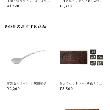
手描き絵ろうそく「夏」2号 ｜
手描き絵ろうそく「春」2号 ｜
高澤ろうそく店
高澤ろうそく店
¥1,320
¥1,320
その他のおすすめ商品
耐熱性スプーン ｜ 廣田硝子
ちょこっとトレー (蒔絵 / うさ
ぎ・千鳥・ひょうたん) ｜ 岩
¥2,200
¥5,500
本清商店