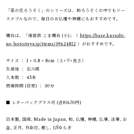
「菜の花ろうそく」のシリーズは、和ろうそくの中でもリー
スナブルなので、毎日のお仏壇や神棚にもおすすめです。
燭台は、「南部鉄 こま燭台 (小)」（
https://base.kurashi-
no-hotorisya.jp/items/39624812
）がおすすめです。
サイズ ： 1 × 0.8 × 8cm（上×下×長さ）
生産地 ： 石川県
入本数 ： 45本
燃焼時間 (目安) ： 30分
■ レターパックプラス可 (送料670円)
日本製, 国産, Made in Japan, 和, 仏壇, 神棚, 仏事, 法事, お
盆, 正月, 月命日, 癒し, 1/fゆらぎ