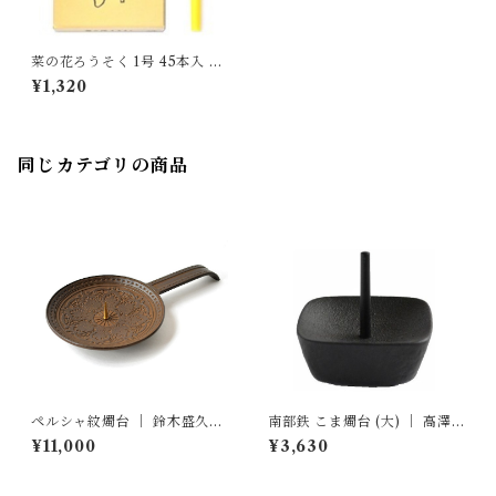
菜の花ろうそく 1号 45本入 ｜
高澤ろうそく店
¥1,320
同じカテゴリの商品
ペルシャ紋燭台 ｜ 鈴木盛久工
南部鉄 こま燭台 (大) ｜ 高澤
房
ろうそく店
¥11,000
¥3,630