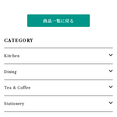
商品一覧に戻る
CATEGORY
Kitchen
調理道具
Dining
保存容器・水筒
皿・プレート
Tea & Coffee
まな板
小鉢・器
コーヒーアイテム
Stationery