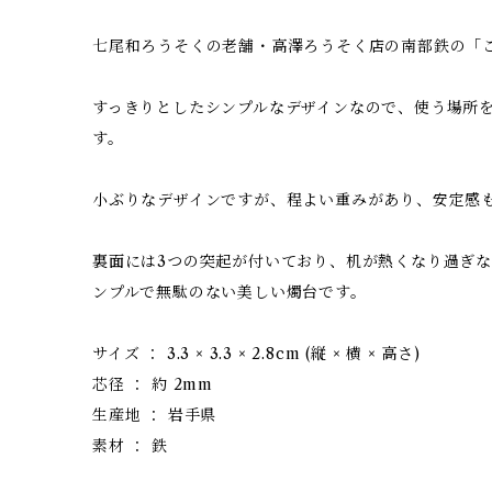
七尾和ろうそくの老舗・高澤ろうそく店の南部鉄の「こま
すっきりとしたシンプルなデザインなので、使う場所
す。
小ぶりなデザインですが、程よい重みがあり、安定感
裏面には3つの突起が付いており、机が熱くなり過ぎ
ンプルで無駄のない美しい燭台です。
サイズ ： 3.3 × 3.3 × 2.8cm (縦 × 横 × 高さ)
芯径 ： 約 2mm
生産地 ： 岩手県
素材 ： 鉄