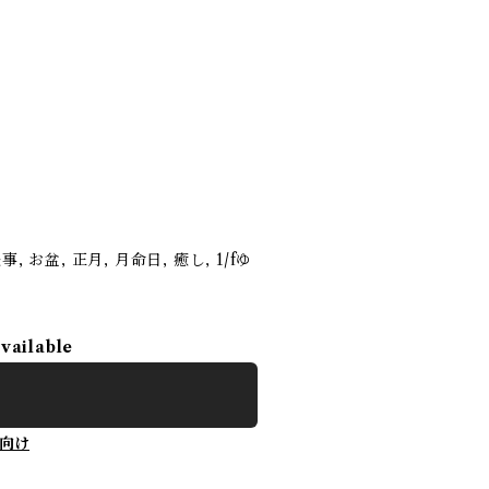
法事, お盆, 正月, 月命日, 癒し, 1/fゆ
available
向け