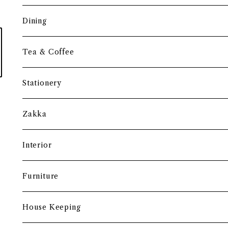
調理道具
Dining
保存容器・水筒
皿・プレート
Tea & Coffee
まな板
小鉢・器
コーヒーアイテム
Stationery
土鍋・お鍋まわり
グラス・タンブラー
ポット
ペーパーウェイト
Zakka
酒器
カップ・ソーサー・マグ
ペントレー
和ろうそく
Interior
食卓小物
茶托・銘々皿
ペーパーツール
ポーチ
バスケット
Furniture
カトラリー
トレイ・コースター
文房具収納
鏡・ミラー
デスク・スツール
House Keeping