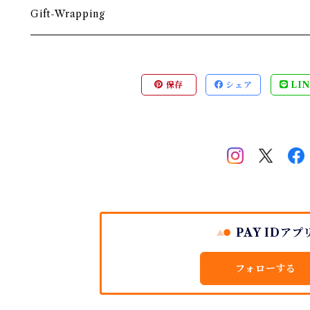
箸・箸置き
お盆
遊印
フック
本棚・収納棚
たわし
Gift-Wrapping
茶筒
インクパッド
花器
ほうき
保存
シェア
LIN
南部鉄瓶
スタンプアクセサリー
タオル
はたき・ブラシ
紙文具
インテリア雑貨
ちりとり
PAY IDアプ
フォローする