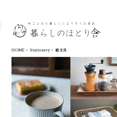
HOME
Stationery
紙文具