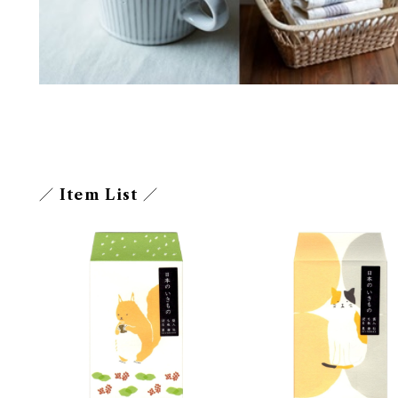
／ Item List ／