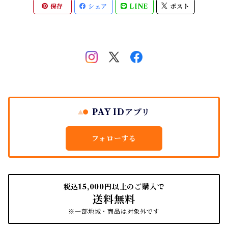
保存
シェア
LINE
ポスト
南部鉄瓶
スタンプアクセサリー
タオル
はたき・ブラシ
紙文具
インテリア雑貨
ちりとり
PAY IDアプリ
フォローする
税込15,000円以上のご購入で
送料無料
※一部地域・商品は対象外です