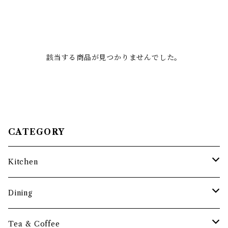
該当する商品が見つかりませんでした。
CATEGORY
Kitchen
調理道具
Dining
保存容器・水筒
皿・プレート
Tea & Coffee