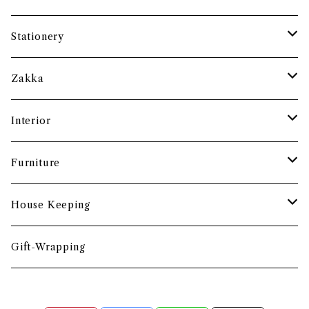
まな板
小鉢・器
コーヒーアイテム
Stationery
土鍋・お鍋まわり
グラス・タンブラー
ポット
ペーパーウェイト
Zakka
酒器
カップ・ソーサー・マグ
ペントレー
和ろうそく
Interior
食卓小物
茶托・銘々皿
ペーパーツール
ポーチ
バスケット
Furniture
カトラリー
トレイ・コースター
文房具収納
鏡・ミラー
デスク・スツール
House Keeping
箸・箸置き
お盆
遊印
フック
本棚・収納棚
たわし
Gift-Wrapping
茶筒
インクパッド
花器
ほうき