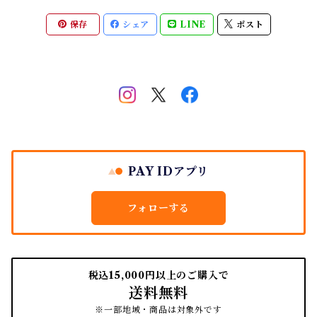
保存
シェア
LINE
ポスト
南部鉄瓶
スタンプアクセサリー
タオル
はたき・ブラシ
紙文具
インテリア雑貨
ちりとり
PAY IDアプリ
フォローする
税込15,000円以上のご購入で
送料無料
※一部地域・商品は対象外です