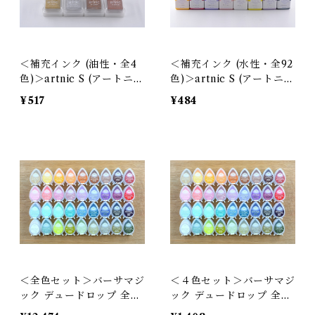
＜補充インク (油性・全4
＜補充インク (水性・全92
色)＞artnic S (アートニッ
色)＞artnic S (アートニッ
ク) 用 / アルチメイトメタ
ク) 用 / アルチメイトピグ
¥517
¥484
リックインカー｜ツキネコ
メントインカー｜ツキネコ
［顔料系ピグメントインク
［顔料系インク カラーバ
実用的 色あせにくい 日本
リエーション 実用的 日本
製］
製］
＜全色セット＞バーサマジ
＜４色セット＞バーサマジ
ック デュードロップ 全36
ック デュードロップ 全36
色｜ツキネコ［お得 パス
色｜ツキネコ［ちょっとお