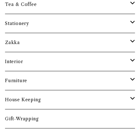
保存容器・水筒
皿・プレート
Tea & Coffee
まな板
小鉢・器
コーヒーアイテム
Stationery
土鍋・お鍋まわり
グラス・タンブラー
ポット
ペーパーウェイト
Zakka
酒器
カップ・ソーサー・マグ
ペントレー
和ろうそく
Interior
食卓小物
茶托・銘々皿
ペーパーツール
ポーチ
バスケット
Furniture
カトラリー
トレイ・コースター
文房具収納
鏡・ミラー
デスク・スツール
House Keeping
箸・箸置き
お盆
遊印
フック
本棚・収納棚
たわし
Gift-Wrapping
茶筒
インクパッド
花器
ほうき