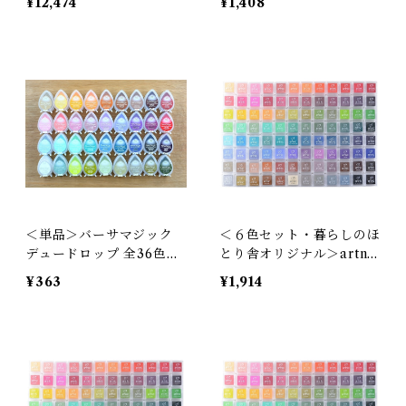
¥12,474
¥1,408
テルカラー豊富 水性チョ
得 パステルカラー豊富 水
ークインクパッド 写真 コ
性インクパッド チョーク
ート紙 アート紙 国産 日本
写真 コート紙 アート紙 直
製］
塗り 国産 日本製］
＜単品＞バーサマジック
＜６色セット・暮らしのほ
デュードロップ 全36色｜
とり舎オリジナル＞artnic
ツキネコ［水性インクパッ
S (アートニック) 全96色
¥363
¥1,914
ド チョーク パステルカラ
｜ツキネコ［ちょっとお得
ー豊富 写真 アート紙 コー
水性ピグメントインクパッ
ト紙 直塗り 国産 日本製］
ド スタンプ台 顔料系 日本
製］