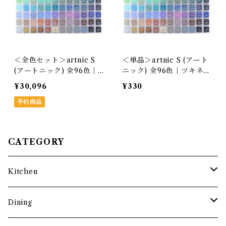
＜全色セット＞artnic S
＜単品＞artnic S (アート
(アートニック) 全96色｜
ニック) 全96色｜ツキネコ
ツキネコ［お得 スタンプ
［スタンプ台 水性ピグメ
¥30,096
¥330
台 カラーバリエーション
ントインクパッド 日本
豊富 実用的 日本製］
予約商品
製］
CATEGORY
Kitchen
調理道具
Dining