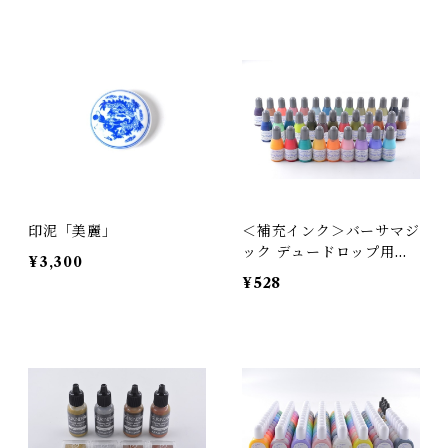
印泥「美麗」
＜補充インク＞バーサマジ
ック デュードロップ用イ
¥3,300
ンカー 全36色｜ツキネコ
¥528
［水性ピグメントインク
顔料系 チョーク パステル
カラー 絵の具 国産 日本
製］