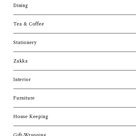
調理道具
Dining
保存容器・水筒
皿・プレート
Tea & Coffee
まな板
小鉢・器
コーヒーアイテム
Stationery
土鍋・お鍋まわり
グラス・タンブラー
ポット
ペーパーウェイト
Zakka
酒器
カップ・ソーサー・マグ
ペントレー
和ろうそく
Interior
食卓小物
茶托・銘々皿
ペーパーツール
ポーチ
バスケット
Furniture
カトラリー
トレイ・コースター
文房具収納
鏡・ミラー
デスク・スツール
House Keeping
箸・箸置き
お盆
遊印
フック
本棚・収納棚
たわし
Gift-Wrapping