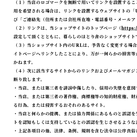
（１）当店のロゴマークを無断で用いてリンクを設置するこ
用を希望される場合は、リンクを設置するウェブサイトの「
び「ご連絡先（住所または会社所在地・電話番号・メールア
（２）リンクは、当ショップサイトのトップページ（
https:
設定して頂くとともに、暮らしのほとり舎のショップサイト
（３）当ショップサイト内のURLは、予告なく変更する場
イトページへリンクしたことにより、万が一何らかの損害等
かねます。
（４）次に該当するサイトからのリンクおよびメールマガジ
断り致します。
・当店、または第三者を誹謗中傷したり、信用の失墜を意図
・当店、または第三者の著作権、商標権等の知的財産権、財
る行為、または侵害するおそれのあるサイト。
・当店と何らかの提携、または協力関係にあるものと誤認を
トを認知もしくは支持しているとの誤認を生じさせるような
・上記各項目の他、法律、条例、規則を含む法令は公序良俗