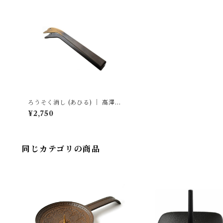
ろうそく消し (あひる) ｜ 高澤ろ
うそく店
¥2,750
同じカテゴリの商品