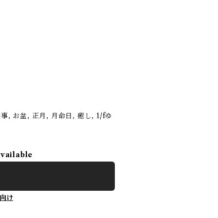
法事, お盆, 正月, 月命日, 癒し, 1/fゆ
available
向け