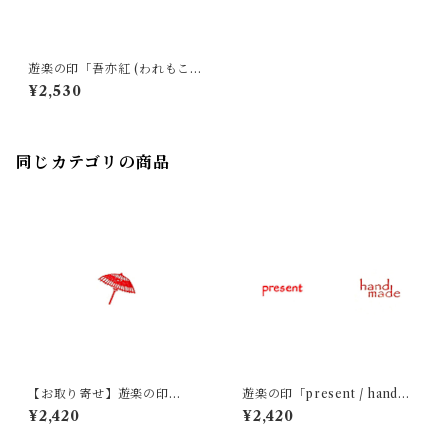
遊楽の印「吾亦紅 (われもこ
う) / 小」｜ 工房 蓮
¥2,530
同じカテゴリの商品
【お取り寄せ】遊楽の印
遊楽の印「present / handma
「傘」｜ 工房 蓮
de」｜ 工房 蓮
¥2,420
¥2,420