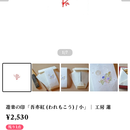
1
/7
遊楽の印「吾亦紅 (われもこう) / 小」｜ 工房 蓮
¥2,530
残り1点