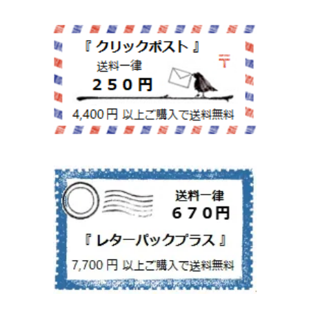
紙文具
インテリア雑貨
ちりとり