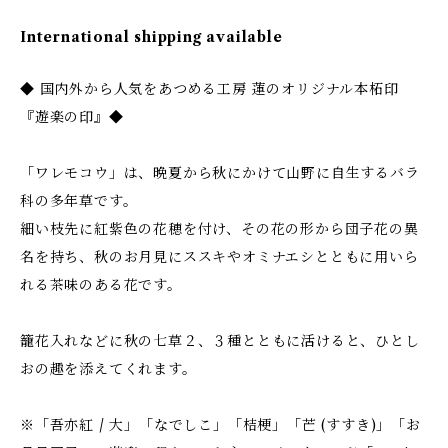
International shipping available
◆ 国内外から人気をあつめる工房 蓮のオリジナル本柘印
『遊楽の印』◆
「ワレモコウ」は、晩夏から秋にかけて山野に自生するバラ
科の多年草です。
細い枝先に紅紫色の花穂を付け、その花の形から団子花の異
名を持ち、秋のお月見にススキやオミナエシとともに用いら
れる茶味のある花です。
籠花入れなどに秋の七草２、３種とともに活けると、ひとし
おの趣を添えてくれます。
※「吾亦紅 / 大」「なでしこ」「桔梗」「芒 (すすき)」「お