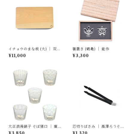
イチョウのまな板 (大) ｜ 双葉
箸置き (鶴亀) ｜ 能作
商店
¥11,000
¥3,300
大正浪漫硝子 そば猪口 ｜ 廣田
芯切りばさみ ｜ 高澤ろうそく
硝子
店
¥3,850
¥1,320