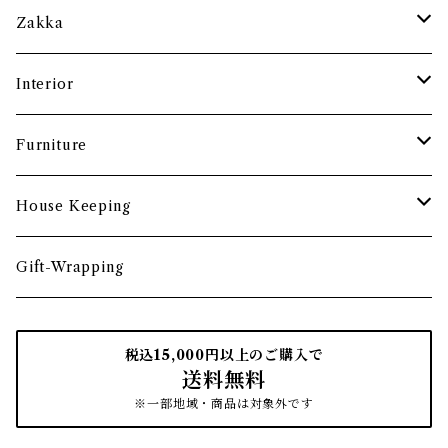
土鍋・お鍋まわり
グラス・タンブラー
ポット
ペーパーウェイト
Zakka
酒器
カップ・ソーサー・マグ
ペントレー
和ろうそく
Interior
食卓小物
茶托・銘々皿
ペーパーツール
ポーチ
バスケット
Furniture
カトラリー
トレイ・コースター
文房具収納
鏡・ミラー
デスク・スツール
House Keeping
箸・箸置き
お盆
遊印
フック
本棚・収納棚
たわし
Gift-Wrapping
茶筒
インクパッド
花器
ほうき
税込15,000円以上のご購入で
送料無料
南部鉄瓶
スタンプアクセサリー
タオル
はたき・ブラシ
※一部地域・商品は対象外です