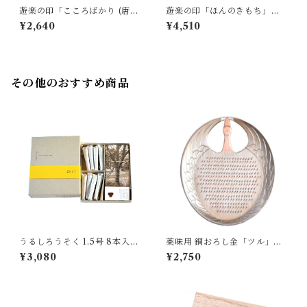
遊楽の印「こころばかり (唐
遊楽の印「ほんのきもち」｜
草)」｜ 工房 蓮
工房 蓮
¥2,640
¥4,510
その他のおすすめ商品
うるしろうそく 1.5号 8本入
薬味用 銅おろし金「ツル」｜
｜ 高澤ろうそく店
大矢製作所
¥3,080
¥2,750