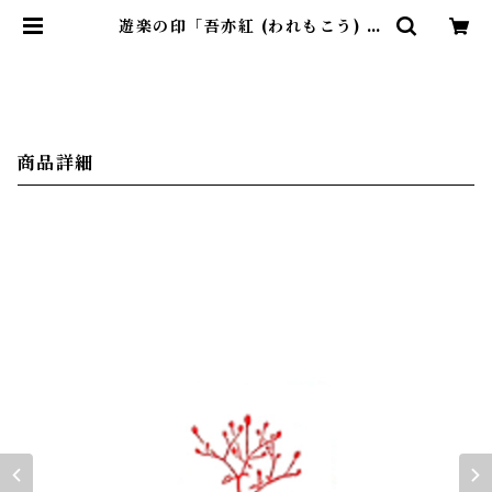
遊楽の印「吾亦紅 (われもこう) /
小」｜ 工房 蓮 | 暮らしのほとり舎
商品詳細