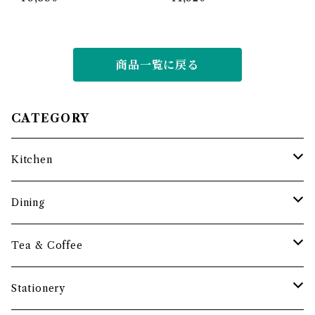
商品一覧に戻る
CATEGORY
Kitchen
調理道具
Dining
保存容器・水筒
皿・プレート
Tea & Coffee
まな板
小鉢・器
コーヒーアイテム
Stationery