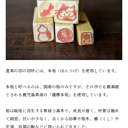
遊楽の印の印材には、本柘（ほんつげ）を使用しています。
本柘と呼べるのは、国産の柘のみですが、その中でも最高級
とされる鹿児島県産の「薩摩本柘」を使用しています。
柘は暖地に自生する常緑小高木で、成長が遅く、材質は極め
て緻密。狂いが少なく、古くから印章や版木、櫛（くし）や
定規、将棋の駒などに用いられてきました。