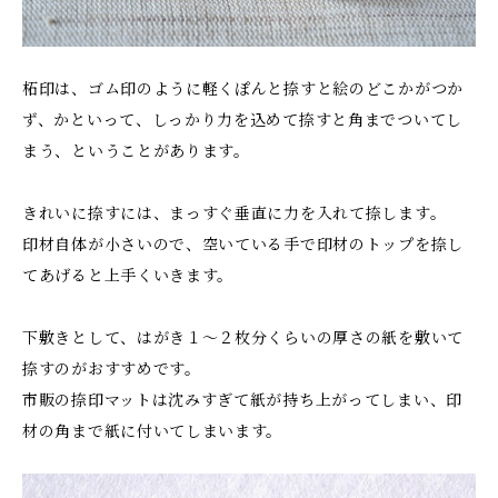
柘印は、ゴム印のように軽くぽんと捺すと絵のどこかがつか
ず、かといって、しっかり力を込めて捺すと角までついてし
まう、ということがあります。
きれいに捺すには、まっすぐ垂直に力を入れて捺します。
印材自体が小さいので、空いている手で印材のトップを捺し
てあげると上手くいきます。
下敷きとして、はがき１〜２枚分くらいの厚さの紙を敷いて
捺すのがおすすめです。
市販の捺印マットは沈みすぎて紙が持ち上がってしまい、印
材の角まで紙に付いてしまいます。