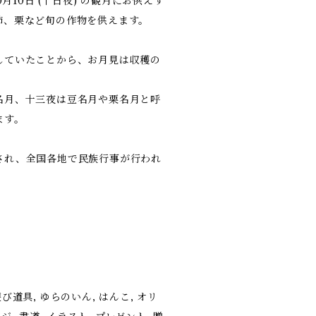
10月10日 (十日夜) の観月にお供えす
柿、栗など旬の作物を供えます。
していたことから、お月見は収穫の
名月、十三夜は豆名月や栗名月と呼
ます。
され、全国各地で民族行事が行われ
る遊び道具, ゆらのいん, はんこ, オリ