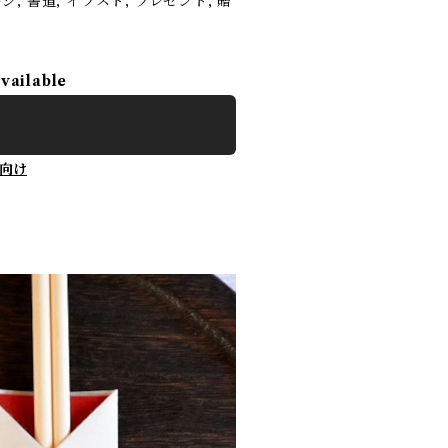
ージ, 書道, イラスト, プレゼント, 贈
available
向け