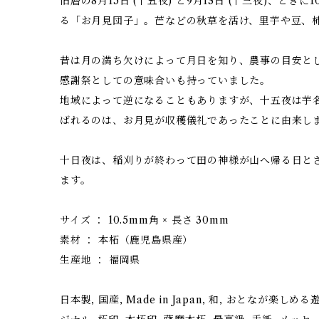
旧暦の8月15日 (十五夜) と9月13日 (十三夜)、ときに
る「お月見団子」。芒などの秋草を活け、里芋や豆、
昔は月の満ち欠けによって月日を知り、農事の目安と
感謝祭としての意味合いも持っていました。
地域によって逆になることもありますが、十五夜は芋
ばれるのは、お月見が収穫儀礼であったことに由来し
十日夜は、稲刈りが終わって田の神様が山へ帰る日と
ます。
サイズ ： 10.5mm角 × 長さ 30mm
素材 ： 本柘（鹿児島県産）
生産地 ： 福岡県
日本製, 国産, Made in Japan, 和, おとなが楽しめ