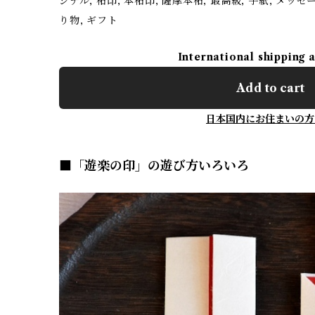
ジナル, 柘印, 本柘印, 薩摩本柘, 最高級, 手紙, メッセ
り物, ギフト
International shipping 
Add to cart
日本国内にお住まいの方
■「遊楽の印」の遊び方いろいろ