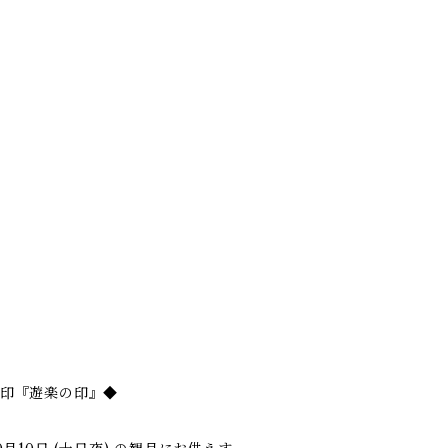
柘印『遊楽の印』◆