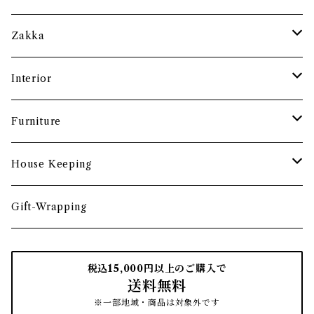
土鍋・お鍋まわり
グラス・タンブラー
ポット
ペーパーウェイト
Zakka
酒器
カップ・ソーサー・マグ
ペントレー
和ろうそく
Interior
食卓小物
茶托・銘々皿
ペーパーツール
ポーチ
バスケット
Furniture
カトラリー
トレイ・コースター
文房具収納
鏡・ミラー
デスク・スツール
House Keeping
箸・箸置き
お盆
遊印
フック
本棚・収納棚
たわし
Gift-Wrapping
茶筒
インクパッド
花器
ほうき
税込15,000円以上のご購入で
送料無料
南部鉄瓶
スタンプアクセサリー
タオル
はたき・ブラシ
※一部地域・商品は対象外です