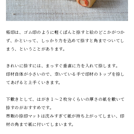
柘印は、ゴム印のように軽くぽんと捺すと絵のどこかがつか
ず、かといって、しっかり力を込めて捺すと角までついてし
まう、ということがあります。
きれいに捺すには、まっすぐ垂直に力を入れて捺します。
印材自体が小さいので、空いている手で印材のトップを捺し
てあげると上手くいきます。
下敷きとして、はがき１〜２枚分くらいの厚さの紙を敷いて
捺すのがおすすめです。
市販の捺印マットは沈みすぎて紙が持ち上がってしまい、印
材の角まで紙に付いてしまいます。