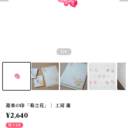
1
/6
遊楽の印「菊之花」｜ 工房 蓮
¥2,640
残り1点