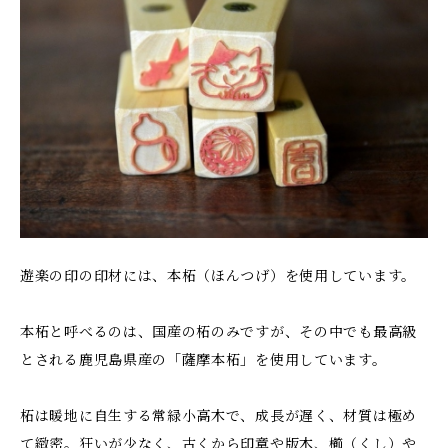
遊楽の印の印材には、本柘（ほんつげ）を使用しています。
本柘と呼べるのは、国産の柘のみですが、その中でも最高級
とされる鹿児島県産の「薩摩本柘」を使用しています。
柘は暖地に自生する常緑小高木で、成長が遅く、材質は極め
て緻密。狂いが少なく、古くから印章や版木、櫛（くし）や