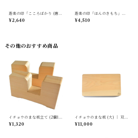
遊楽の印「こころばかり (唐
遊楽の印「ほんのきもち」｜
草)」｜ 工房 蓮
工房 蓮
¥2,640
¥4,510
その他のおすすめ商品
イチョウのまな板立て (2個1
イチョウのまな板 (大) ｜ 双葉
組) ｜ 双葉商店
商店
¥1,320
¥11,000