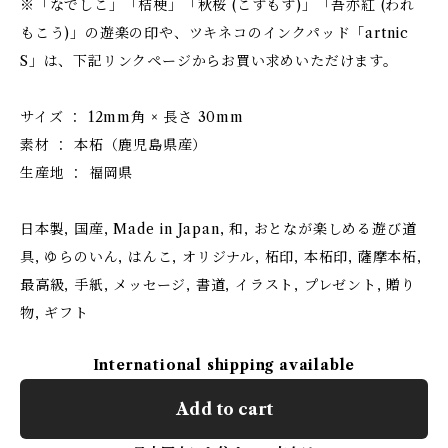
※「なでしこ」「桔梗」「秋桜 (こすもす)」「吾亦紅 (われ
もこう)」の遊楽の印や、ツキネコのインクパッド「artnic
S」は、下記リンクページからお買い求めいただけます。
サイズ ： 12mm角 × 長さ 30mm
素材 ： 本柘（鹿児島県産）
生産地 ： 福岡県
日本製, 国産, Made in Japan, 和, おとなが楽しめる遊び道
具, ゆらのいん, はんこ, オリジナル, 柘印, 本柘印, 薩摩本柘,
最高級, 手紙, メッセージ, 書道, イラスト, プレゼント, 贈り
物, ギフト
International shipping available
Add to cart