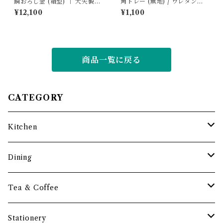
銅おろし金 (箱型) ｜ 大矢製作
角トレー (無地) / ウレタン仕
所
上げ ｜ 岩本清商店
¥12,100
¥1,100
商品一覧に戻る
CATEGORY
Kitchen
調理道具
Dining
保存容器・水筒
皿・プレート
Tea & Coffee
まな板
小鉢・器
コーヒーアイテム
Stationery