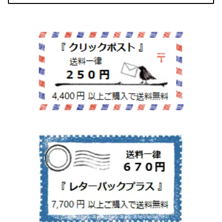
紙文具
インテリア雑貨
ちりとり