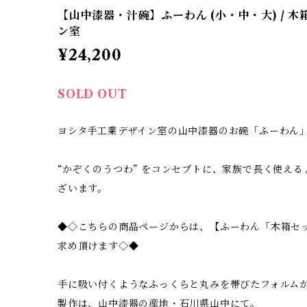
【山中漆器・汁碗】ふーわん (小・中・大) / 木
ン室
¥24,200
SOLD OUT
ヨシタ手工業デザイン室の山中漆器のお碗「ふーわん
“かぞくのうつわ” をコンセプトに、家族で長く使えるよ
ざいます。
◆◇こちらの商品ページからは、【ふーわん「木箱セ
求め頂けます◇◆
手に吸い付くようなふっくらと丸みを帯びたフォルム
製作は、山中漆器の産地・石川県山中にて。