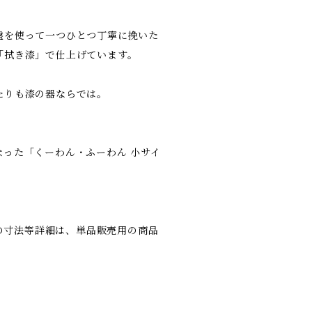
盤を使って一つひとつ丁寧に挽いた
「拭き漆」で仕上げています。
たりも漆の器ならでは。
った「くーわん・ふーわん 小サイ
mm［※器の寸法等詳細は、単品販売用の商品