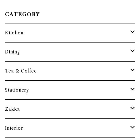
CATEGORY
Kitchen
調理道具
Dining
保存容器・水筒
皿・プレート
Tea & Coffee
まな板
小鉢・器
コーヒーアイテム
Stationery
土鍋・お鍋まわり
グラス・タンブラー
ポット
ペーパーウェイト
Zakka
酒器
カップ・ソーサー・マグ
ペントレー
和ろうそく
Interior