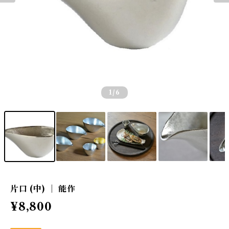
1
/6
片口 (中) ｜ 能作
¥8,800