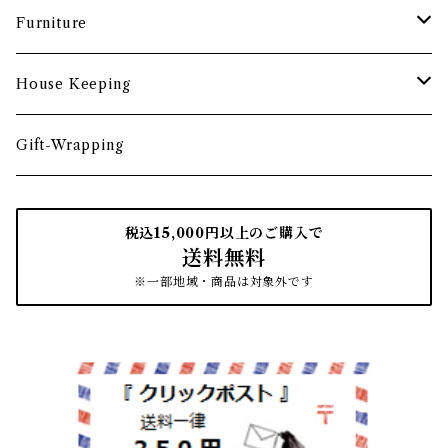
食卓小物
茶托・銘々皿
ペーパーツール
ポーチ
バスケット
Furniture
カトラリー
トレイ・コースター
文房具収納
鏡・ミラー
デスク・スツール
House Keeping
箸・箸置き
お盆
遊印
フック
本棚・収納棚
たわし
Gift-Wrapping
茶筒
インクパッド
花器
ほうき
税込15,000円以上のご購入で
送料無料
南部鉄瓶
スタンプアクセサリー
タオル
はたき・ブラシ
※一部地域・商品は対象外です
紙文具
インテリア雑貨
ちりとり