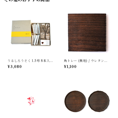
うるしろうそく 1.5号 8本入
角トレー (無地) / ウレタン仕
｜ 高澤ろうそく店
上げ ｜ 岩本清商店
¥3,080
¥1,100