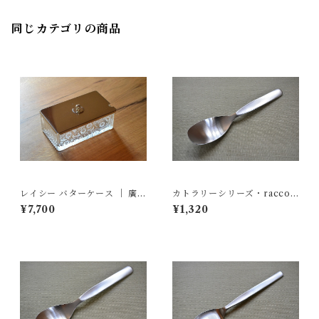
同じカテゴリの商品
レイシー バターケース ｜ 廣田
カトラリーシリーズ・racco
硝子
「レンゲスプーン」｜ ヨシタ
¥7,700
¥1,320
手工業デザイン室