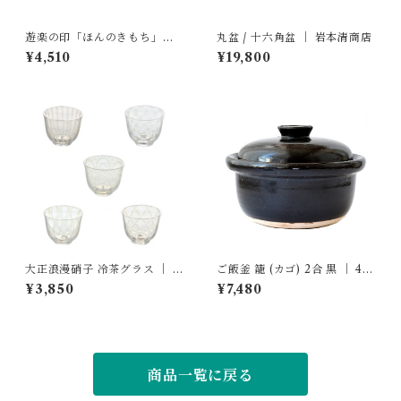
遊楽の印「ほんのきもち」｜
丸盆 / 十六角盆 ｜ 岩本清商店
工房 蓮
¥4,510
¥19,800
大正浪漫硝子 冷茶グラス ｜ 廣
ご飯釜 籠 (カゴ) 2合 黒 ｜ 4th
田硝子
-market
¥3,850
¥7,480
商品一覧に戻る