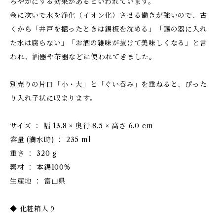
ろやかにする効果があるといわれています。
金に次いで水を浄化（イオン化）させる働きが強いので、古
くから「井戸を掘ったときは錫板を沈める」「錫の器に入れ
た水は腐らない」「お酒の雑味が抜けて美味しくなる」と言
われ、酒器や茶器などに使われてきました。
別売りの片口「小・大」と「ぐい呑み」を重ねると、ぴった
り入れ子状に収まります。
サイズ ： 幅 13.8 × 奥行 8.5 × 高さ 6.0 cm
容量 (満水時) ： 235 ml
重さ ： 320 g
素材 ： 本錫100%
生産地 ： 富山県
◆ 化粧箱入り