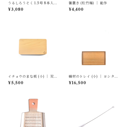
うるしろうそく 1.5号 8本入
箸置き (松竹梅) ｜ 能作
｜ 高澤ろうそく店
¥3,080
¥4,400
イチョウのまな板 (小) ｜ 双葉
楢材のトレイ (小) ｜ ヨシタ手
商店
工業デザイン室
¥5,500
¥16,500