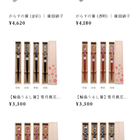
がらすの箸 (金彩) ｜ 廣田硝子
がらすの箸 (透明) ｜ 廣田硝子
¥4,620
¥4,180
【輪島うるし箸】雪月風花
【輪島うるし箸】雪月風花
「桜」/ 黒 ｜ 橋本幸作漆器店
「桜」/ 朱 ｜ 橋本幸作漆器店
¥3,300
¥3,300