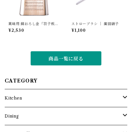
薬味用 銅おろし金「羽子板」
ストローブラシ ｜ 廣田硝子
｜ 大矢製作所
¥2,530
¥1,100
商品一覧に戻る
CATEGORY
Kitchen
調理道具
Dining