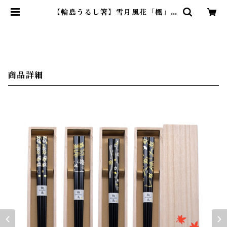
【輪島うるし箸】雪月風花「楓」/
黒 ｜ 橋本幸作漆器店 | 暮らしのほ
とり舎
商品詳細