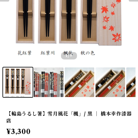
1
/9
【輪島うるし箸】雪月風花「楓」/ 黒 ｜ 橋本幸作漆器
店
¥3,300