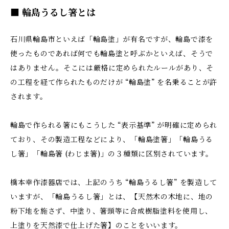
■ 輪島うるし箸とは
石川県輪島市といえば「輪島塗」が有名ですが、輪島で漆を
使ったものであれば何でも輪島塗と呼ぶかといえば、そうで
はありません。そこには厳格に定められたルールがあり、そ
の工程を経て作られたものだけが “輪島塗” を名乗ることが許
されます。
輪島で作られる箸にもこうした “表示基準” が明確に定められ
ており、その製造工程などにより、「輪島塗箸」「輪島うる
し箸」「輪島箸 (わじま箸)」の３種類に区別されています。
橋本幸作漆器店では、上記のうち “輪島うるし箸” を製造して
いますが、「輪島うるし箸」とは、【天然木の木地に、地の
粉下地を施さず、中塗り、箸頭等に合成樹脂塗料を使用し、
上塗りを天然漆で仕上げた箸】のことをいいます。