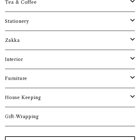
保存容器・水筒
皿・プレート
Tea & Coffee
まな板
小鉢・器
コーヒーアイテム
Stationery
土鍋・お鍋まわり
グラス・タンブラー
ポット
ペーパーウェイト
Zakka
酒器
カップ・ソーサー・マグ
ペントレー
和ろうそく
Interior
食卓小物
茶托・銘々皿
ペーパーツール
ポーチ
バスケット
Furniture
カトラリー
トレイ・コースター
文房具収納
鏡・ミラー
デスク・スツール
House Keeping
箸・箸置き
お盆
遊印
フック
本棚・収納棚
たわし
Gift-Wrapping
茶筒
インクパッド
花器
ほうき