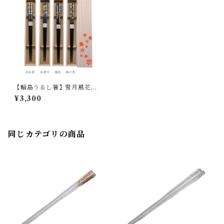
【輪島うるし箸】雪月風花
「楓」/ 黒 ｜ 橋本幸作漆器店
¥3,300
同じカテゴリの商品