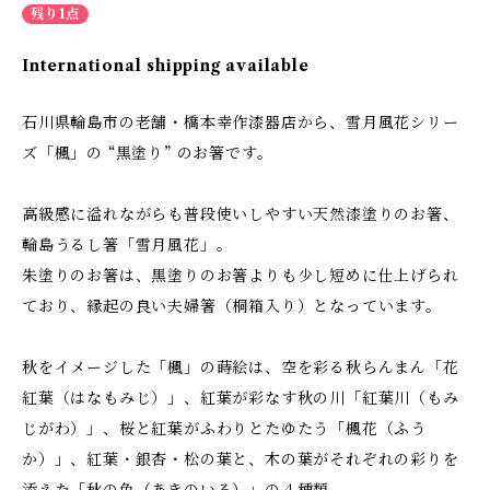
残り1点
International shipping available
石川県輪島市の老舗・橋本幸作漆器店から、雪月風花シリー
ズ「楓」の “黒塗り” のお箸です。
高級感に溢れながらも普段使いしやすい天然漆塗りのお箸、
輪島うるし箸「雪月風花」。
朱塗りのお箸は、黒塗りのお箸よりも少し短めに仕上げられ
ており、縁起の良い夫婦箸（桐箱入り）となっています。
秋をイメージした「楓」の蒔絵は、空を彩る秋らんまん「花
紅葉（はなもみじ）」、紅葉が彩なす秋の川「紅葉川（もみ
じがわ）」、桜と紅葉がふわりとたゆたう「楓花（ふう
か）」、紅葉・銀杏・松の葉と、木の葉がそれぞれの彩りを