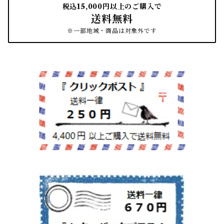
税込15,000円以上のご購入で
送料無料
南部鉄瓶
スタンプアクセサリー
タオル
はたき・ブラシ
※一部地域・商品は対象外です
紙文具
インテリア雑貨
ちりとり