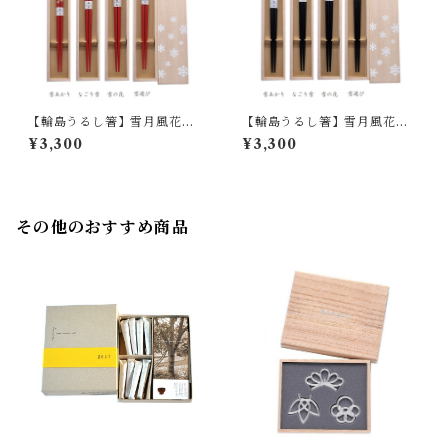
【輪島うるし箸】雪月風花
【輪島うるし箸】雪月風花
「雪」/ 朱 ｜ 橋本幸作漆器店
「雪」/ 黒 ｜ 橋本幸作漆器店
¥3,300
¥3,300
その他のおすすめ商品