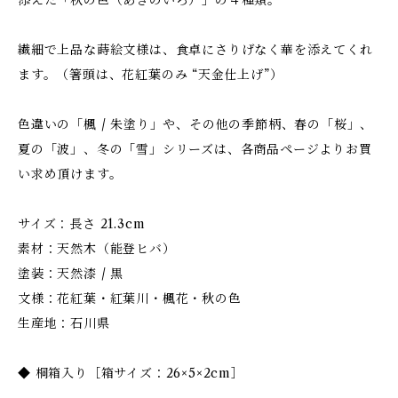
添えた「秋の色（あきのいろ）」の４種類。
繊細で上品な蒔絵文様は、食卓にさりげなく華を添えてくれ
ます。（箸頭は、花紅葉のみ “天金仕上げ”）
色違いの「楓 / 朱塗り」や、その他の季節柄、春の「桜」、
夏の「波」、冬の「雪」シリーズは、各商品ページよりお買
い求め頂けます。
サイズ：長さ 21.3cm
素材：天然木（能登ヒバ）
塗装：天然漆 / 黒
文様：花紅葉・紅葉川・楓花・秋の色
生産地：石川県
◆ 桐箱入り［箱サイズ：26×5×2cm］