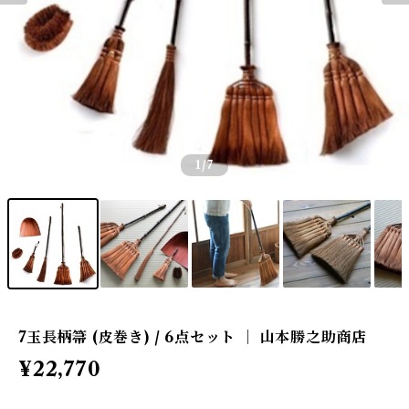
1
/7
7玉長柄箒 (皮巻き) / 6点セット ｜ 山本勝之助商店
¥22,770