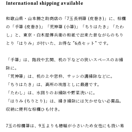
International shipping available
和歌山県・山本勝之助商店の「7玉長柄箒 (皮巻き)」に、棕櫚
の「手箒 (皮巻き)」「荒神箒 (小箒)」「ちりはたき」「たわ
し」と、東京・白木屋傳兵衛の和紙で出来た昔ながらのちり
とり「はりみ」が付いた、お得な ”6点セット” です。
「手箒」は、階段や玄関、机の下などの狭いスペースのお掃
除に。
「荒神箒」は、机の上や窓枠、サッシの溝掃除などに。
「ちりはたき」は、高所の埃落としに最適です。
「たわし」は、水回りのお掃除や野菜洗いに。
「はりみ (ちりとり)」は、掃き掃除には欠かせない必需品。
収納に便利な棕櫚ひも付き。
7玉の棕櫚箒は、9玉よりも穂幅が小さいため女性にも扱い易