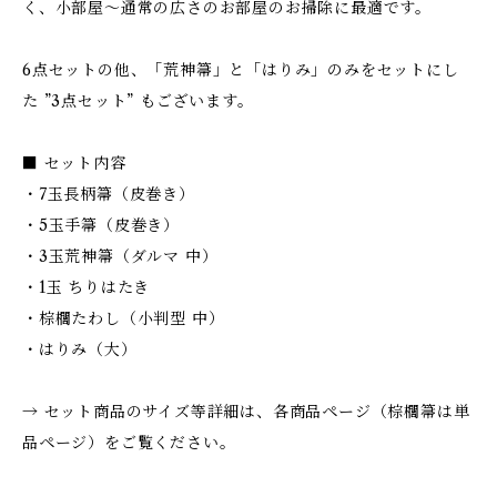
く、小部屋〜通常の広さのお部屋のお掃除に最適です。
6点セットの他、「荒神箒」と「はりみ」のみをセットにし
た ”3点セット” もございます。
■ セット内容
・7玉長柄箒（皮巻き）
・5玉手箒（皮巻き）
・3玉荒神箒（ダルマ 中）
・1玉 ちりはたき
・棕櫚たわし（小判型 中）
・はりみ（大）
→ セット商品のサイズ等詳細は、各商品ページ（棕櫚箒は単
品ページ）をご覧ください。