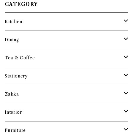
CATEGORY
Kitchen
調理道具
Dining
保存容器・水筒
皿・プレート
Tea & Coffee
まな板
小鉢・器
コーヒーアイテム
Stationery
土鍋・お鍋まわり
グラス・タンブラー
ポット
ペーパーウェイト
Zakka
酒器
カップ・ソーサー・マグ
ペントレー
和ろうそく
Interior
食卓小物
茶托・銘々皿
ペーパーツール
ポーチ
バスケット
Furniture