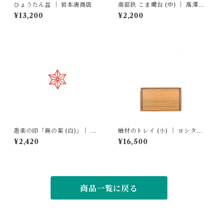
ひょうたん盆 ｜ 岩本清商店
南部鉄 こま燭台 (中) ｜ 高澤
ろうそく店
¥13,200
¥2,200
遊楽の印「麻の葉 (白)」｜ 工
楢材のトレイ (小) ｜ ヨシタ手
房 蓮
工業デザイン室
¥2,420
¥16,500
商品一覧に戻る