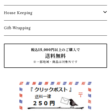
カトラリー
トレイ・コースター
文房具収納
鏡・ミラー
デスク・スツール
House Keeping
箸・箸置き
お盆
遊印
フック
本棚・収納棚
たわし
Gift-Wrapping
茶筒
インクパッド
花器
ほうき
税込15,000円以上のご購入で
送料無料
南部鉄瓶
スタンプアクセサリー
タオル
はたき・ブラシ
※一部地域・商品は対象外です
紙文具
インテリア雑貨
ちりとり