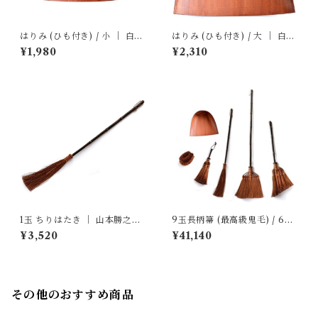
はりみ (ひも付き) / 小 ｜ 白木
はりみ (ひも付き) / 大 ｜ 白木
屋傳兵衛
屋傳兵衛
¥1,980
¥2,310
1玉 ちりはたき ｜ 山本勝之助
9玉長柄箒 (最高級鬼毛) / 6点
商店
セット ｜ 山本勝之助商店
¥3,520
¥41,140
その他のおすすめ商品