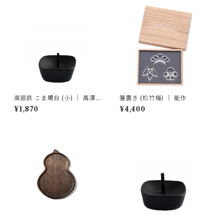
南部鉄 こま燭台 (小) ｜ 高澤
箸置き (松竹梅) ｜ 能作
ろうそく店
¥1,870
¥4,400