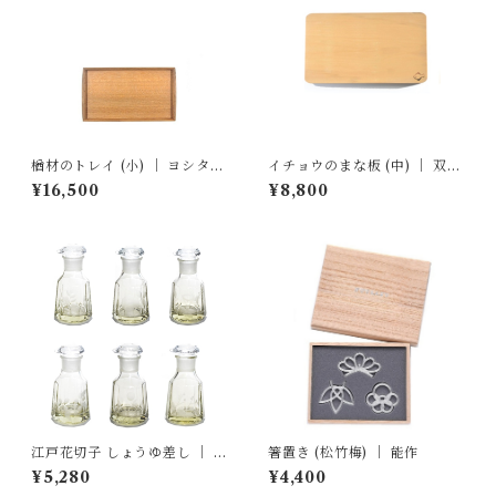
楢材のトレイ (小) ｜ ヨシタ手
イチョウのまな板 (中) ｜ 双葉
工業デザイン室
商店
¥16,500
¥8,800
江戸花切子 しょうゆ差し ｜ 廣
箸置き (松竹梅) ｜ 能作
田硝子
¥5,280
¥4,400