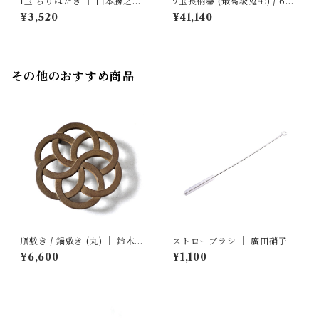
1玉 ちりはたき ｜ 山本勝之助
9玉長柄箒 (最高級鬼毛) / 6点
商店
セット ｜ 山本勝之助商店
¥3,520
¥41,140
その他のおすすめ商品
瓶敷き / 鍋敷き (丸) ｜ 鈴木盛
ストローブラシ ｜ 廣田硝子
久工房
¥6,600
¥1,100