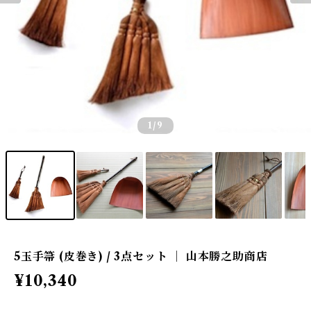
1
/9
5玉手箒 (皮巻き) / 3点セット ｜ 山本勝之助商店
¥10,340