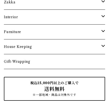
土鍋・お鍋まわり
グラス・タンブラー
ポット
ペーパーウェイト
Zakka
酒器
カップ・ソーサー・マグ
ペントレー
和ろうそく
Interior
食卓小物
茶托・銘々皿
ペーパーツール
ポーチ
バスケット
Furniture
カトラリー
トレイ・コースター
文房具収納
鏡・ミラー
デスク・スツール
House Keeping
箸・箸置き
お盆
遊印
フック
本棚・収納棚
たわし
Gift-Wrapping
茶筒
インクパッド
花器
ほうき
税込15,000円以上のご購入で
送料無料
南部鉄瓶
スタンプアクセサリー
タオル
はたき・ブラシ
※一部地域・商品は対象外です
紙文具
インテリア雑貨
ちりとり