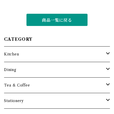
商品一覧に戻る
CATEGORY
Kitchen
調理道具
Dining
保存容器・水筒
皿・プレート
Tea & Coffee
まな板
小鉢・器
コーヒーアイテム
Stationery