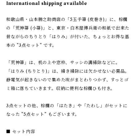
International shipping available
和歌山県・山本勝之助商店の「5玉手箒 (皮巻き)」に、棕櫚
の「荒神箒 (小箒)」と、東京・白木屋傳兵衛の和紙で出来た
昔ながらのちりとり「はりみ」が付いた、ちょっとお得な基
本の ”3点セット” です。
「荒神箒」は、机の上や窓枠、サッシの溝掃除などに。
「はりみ (ちりとり)」は、掃き掃除には欠かせない必需品。
静電気が起きないので集めた埃がまとわりつかず、すっとゴ
ミ箱に落ちていきます。収納に便利な棕櫚ひも付き。
3点セットの他、棕櫚の「はたき」や「たわし」がセットに
なった ”5点セット” もございます。
■ セット内容