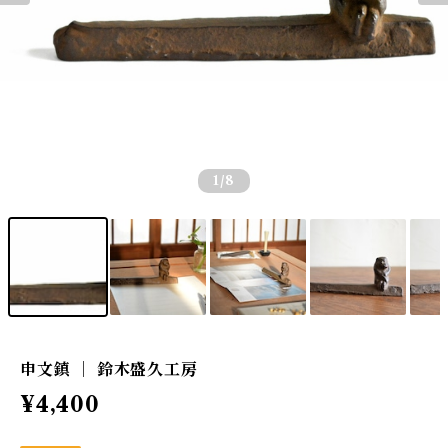
1
/8
申文鎮 ｜ 鈴木盛久工房
¥4,400