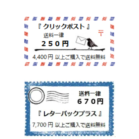
紙文具
インテリア雑貨
ちりとり