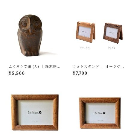
ふくろう文鎮 (大) ｜ 鈴木盛久
フォトスタンド ｜ オークヴィ
工房
レッジ
¥5,500
¥7,700