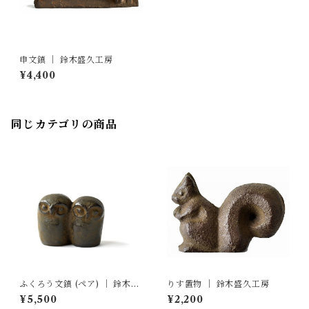
申文鎮 ｜ 鈴木盛久工房
¥4,400
同じカテゴリの商品
ふくろう文鎮 (ペア) ｜ 鈴木盛
りす置物 ｜ 鈴木盛久工房
久工房
¥5,500
¥2,200