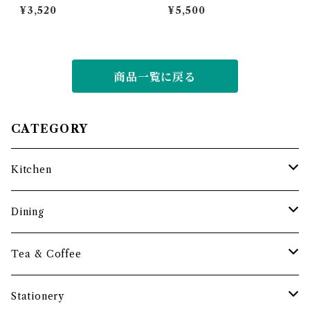
燭台セット ｜ 高澤ろうそく店
商店
¥3,520
¥5,500
商品一覧に戻る
CATEGORY
Kitchen
調理道具
Dining
保存容器・水筒
皿・プレート
Tea & Coffee
まな板
小鉢・器
コーヒーアイテム
Stationery