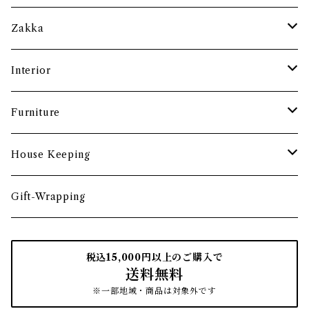
土鍋・お鍋まわり
グラス・タンブラー
ポット
ペーパーウェイト
Zakka
酒器
カップ・ソーサー・マグ
ペントレー
和ろうそく
Interior
食卓小物
茶托・銘々皿
ペーパーツール
ポーチ
バスケット
Furniture
カトラリー
トレイ・コースター
文房具収納
鏡・ミラー
デスク・スツール
House Keeping
箸・箸置き
お盆
遊印
フック
本棚・収納棚
たわし
Gift-Wrapping
茶筒
インクパッド
花器
ほうき
税込15,000円以上のご購入で
送料無料
南部鉄瓶
スタンプアクセサリー
タオル
はたき・ブラシ
※一部地域・商品は対象外です