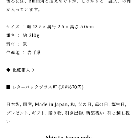
後ろには、5mm角と控えめですが、しっかりと「盛久」の印
が入っています。
サイズ ： 幅 13.5 × 奥行 2.5 × 高さ 5.0cm
重さ ： 約 210g
素材 ： 鉄
生産地 ： 岩手県
◆ 化粧箱入り
■ レターパックプラス可 (送料670円)
日本製, 国産, Made in Japan, 和, 父の日, 母の日, 誕生日,
プレゼント, ギフト, 贈り物, 引き出物, 新築祝い, 引っ越し祝
い
Ship to Japan only