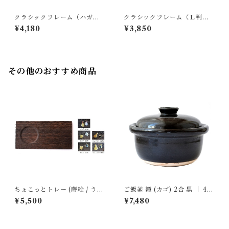
クラシックフレーム（ハガキ
クラシックフレーム（Ｌ判）
判）｜ オークヴィレッジ
｜ オークヴィレッジ
¥4,180
¥3,850
その他のおすすめ商品
ちょこっとトレー (蒔絵 / うさ
ご飯釜 籠 (カゴ) 2合 黒 ｜ 4th
ぎ・千鳥・ひょうたん) ｜ 岩
-market
¥5,500
¥7,480
本清商店