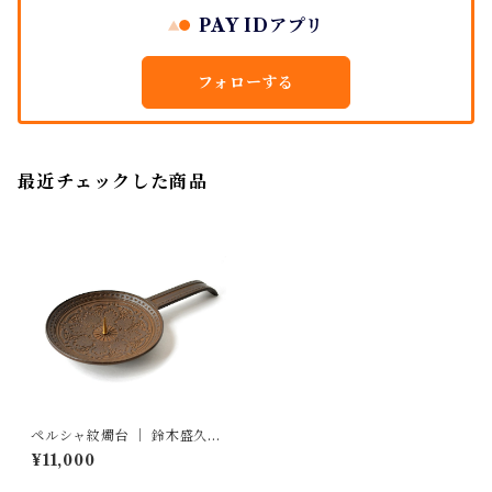
PAY IDアプリ
フォローする
最近チェックした商品
ペルシャ紋燭台 ｜ 鈴木盛久工
房
¥11,000