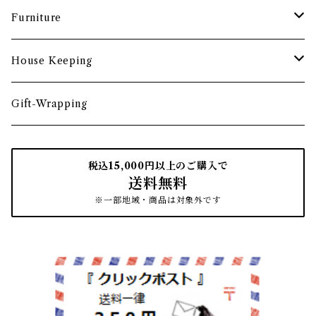
食卓小物
茶托・銘々皿
ペーパーツール
ポーチ
バスケット
Furniture
カトラリー
トレイ・コースター
文房具収納
鏡・ミラー
デスク・スツール
House Keeping
箸・箸置き
お盆
遊印
フック
本棚・収納棚
たわし
Gift-Wrapping
茶筒
インクパッド
花器
ほうき
税込15,000円以上のご購入で
送料無料
南部鉄瓶
スタンプアクセサリー
タオル
はたき・ブラシ
※一部地域・商品は対象外です
紙文具
インテリア雑貨
ちりとり