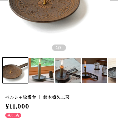
1
/8
ペルシャ紋燭台 ｜ 鈴木盛久工房
¥11,000
残り1点