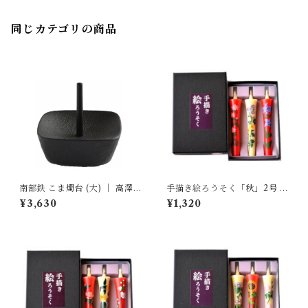
同じカテゴリの商品
南部鉄 こま燭台 (大) ｜ 高澤
手描き絵ろうそく「秋」2号 ｜
ろうそく店
高澤ろうそく店
¥3,630
¥1,320