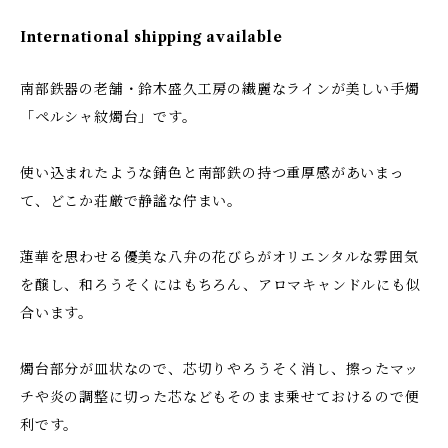
International shipping available
南部鉄器の老舗・鈴木盛久工房の繊麗なラインが美しい手燭
「ペルシャ紋燭台」です。
使い込まれたような錆色と南部鉄の持つ重厚感があいまっ
て、どこか荘厳で静謐な佇まい。
蓮華を思わせる優美な八弁の花びらがオリエンタルな雰囲気
を醸し、和ろうそくにはもちろん、アロマキャンドルにも似
合います。
燭台部分が皿状なので、芯切りやろうそく消し、擦ったマッ
チや炎の調整に切った芯などもそのまま乗せておけるので便
利です。