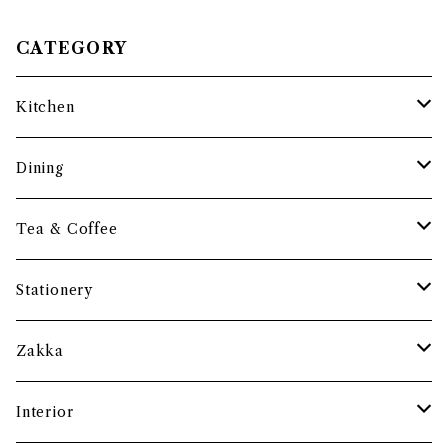
CATEGORY
Kitchen
調理道具
Dining
保存容器・水筒
皿・プレート
Tea & Coffee
まな板
小鉢・器
コーヒーアイテム
Stationery
土鍋・お鍋まわり
グラス・タンブラー
ポット
ペーパーウェイト
Zakka
酒器
カップ・ソーサー・マグ
ペントレー
和ろうそく
Interior