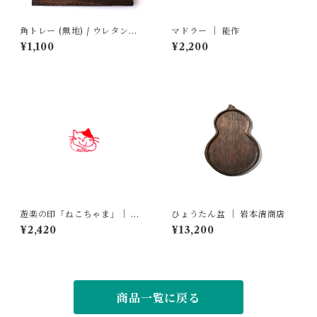
角トレー (無地) / ウレタン仕
マドラー ｜ 能作
上げ ｜ 岩本清商店
¥1,100
¥2,200
遊楽の印「ねこちゃま」｜ 工
ひょうたん盆 ｜ 岩本清商店
房 蓮
¥2,420
¥13,200
商品一覧に戻る