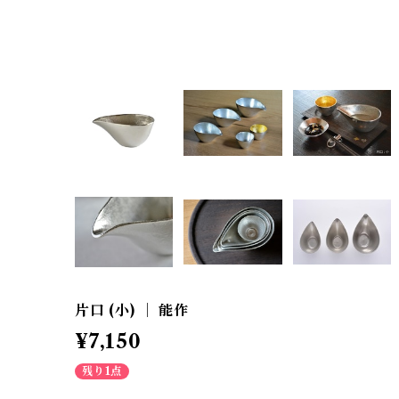
片口 (小) ｜ 能作
¥7,150
残り1点