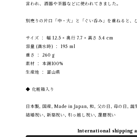
言われ、酒器や茶器などに使われてきました。
別売りの片口「中・大」と「ぐい呑み」を重ねると、
サイズ ： 幅 12.5 × 奥行 7.7 × 高さ 5.4 cm
容量 (満水時) ： 195 ml
重さ ： 260 g
素材 ： 本錫100%
生産地 ： 富山県
◆ 化粧箱入り
日本製, 国産, Made in Japan, 和, 父の日, 母の日,
結婚祝い, 新築祝い, 引っ越し祝い, 還暦祝い
International shipping 