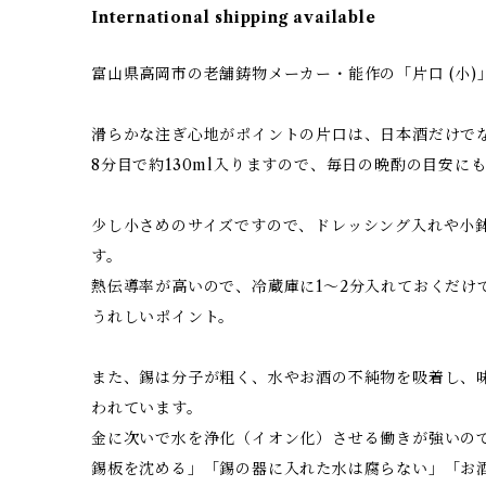
International shipping available
富山県高岡市の老舗鋳物メーカー・能作の「片口 (小)
滑らかな注ぎ心地がポイントの片口は、日本酒だけで
8分目で約130ml入りますので、毎日の晩酌の目安に
少し小さめのサイズですので、ドレッシング入れや小
す。
熱伝導率が高いので、冷蔵庫に1～2分入れておくだけ
うれしいポイント。
また、錫は分子が粗く、水やお酒の不純物を吸着し、
われています。
金に次いで水を浄化（イオン化）させる働きが強いの
錫板を沈める」「錫の器に入れた水は腐らない」「お