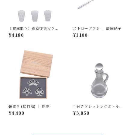
【在庫限り】東京復刻ガラス
ストローブラシ ｜ 廣田硝子
BRUNCH (ブランチ) / 2オン
¥4,180
¥1,100
ス ｜ 廣田硝子
箸置き (松竹梅) ｜ 能作
手付きドレッシングボトル
(小) ｜ 廣田硝子
¥4,400
¥3,850