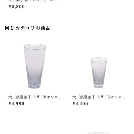
スオールド / 古代色) ｜ 廣田
¥8,800
硝子
同じカテゴリの商品
大正浪漫硝子 十草 / 8オンス
大正浪漫硝子 十草 / 3オンスタ
タンブラー ｜ 廣田硝子
ンブラー ｜ 廣田硝子
¥4,950
¥4,400