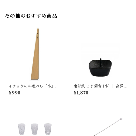
その他のおすすめ商品
イチョウの料理ベら「小」｜
南部鉄 こま燭台 (小) ｜ 高澤
双葉商店
ろうそく店
¥990
¥1,870