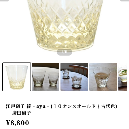
1
/8
江戸硝子 綾 - aya - (１０オンスオールド / 古代色)
｜ 廣田硝子
¥8,800