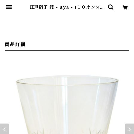
江戸硝子 綾 - aya - (１０オンスオ
ールド / 古代色) ｜ 廣田硝子 | 暮ら
しのほとり舎
商品詳細