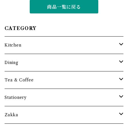
商品一覧に戻る
CATEGORY
Kitchen
調理道具
Dining
保存容器・水筒
皿・プレート
Tea & Coffee
まな板
小鉢・器
コーヒーアイテム
Stationery
土鍋・お鍋まわり
グラス・タンブラー
ポット
ペーパーウェイト
Zakka