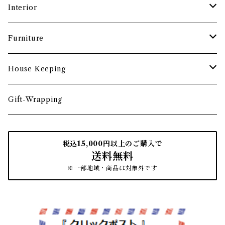
酒器
カップ・ソーサー・マグ
ペントレー
和ろうそく
Interior
食卓小物
茶托・銘々皿
ペーパーツール
ポーチ
バスケット
Furniture
カトラリー
トレイ・コースター
文房具収納
鏡・ミラー
デスク・スツール
House Keeping
箸・箸置き
お盆
遊印
フック
本棚・収納棚
たわし
Gift-Wrapping
茶筒
インクパッド
花器
ほうき
税込15,000円以上のご購入で
送料無料
南部鉄瓶
スタンプアクセサリー
タオル
はたき・ブラシ
※一部地域・商品は対象外です
紙文具
インテリア雑貨
ちりとり