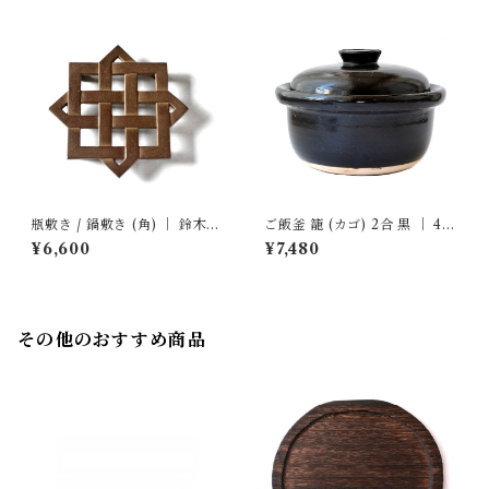
瓶敷き / 鍋敷き (角) ｜ 鈴木盛
ご飯釜 籠 (カゴ) 2合 黒 ｜ 4th
久工房
-market
¥6,600
¥7,480
その他のおすすめ商品