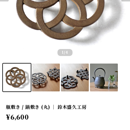
1
/4
瓶敷き / 鍋敷き (丸) ｜ 鈴木盛久工房
¥6,600