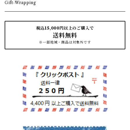
箸・箸置き
お盆
遊印
フック
本棚・収納棚
たわし
Gift-Wrapping
茶筒
インクパッド
花器
ほうき
税込15,000円以上のご購入で
送料無料
南部鉄瓶
スタンプアクセサリー
タオル
はたき・ブラシ
※一部地域・商品は対象外です
紙文具
インテリア雑貨
ちりとり