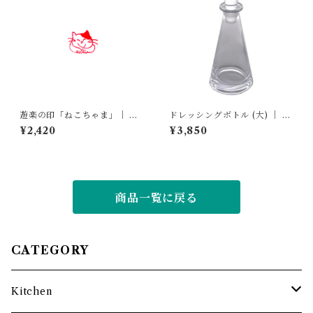
遊楽の印「ねこちゃま」｜ 工
ドレッシングボトル (大) ｜ 廣
房 蓮
田硝子
¥2,420
¥3,850
商品一覧に戻る
CATEGORY
Kitchen