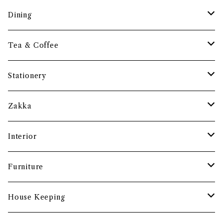
調理道具
Dining
保存容器・水筒
皿・プレート
Tea & Coffee
まな板
小鉢・器
コーヒーアイテム
Stationery
土鍋・お鍋まわり
グラス・タンブラー
ポット
ペーパーウェイト
Zakka
酒器
カップ・ソーサー・マグ
ペントレー
和ろうそく
Interior
食卓小物
茶托・銘々皿
ペーパーツール
ポーチ
バスケット
Furniture
カトラリー
トレイ・コースター
文房具収納
鏡・ミラー
デスク・スツール
House Keeping