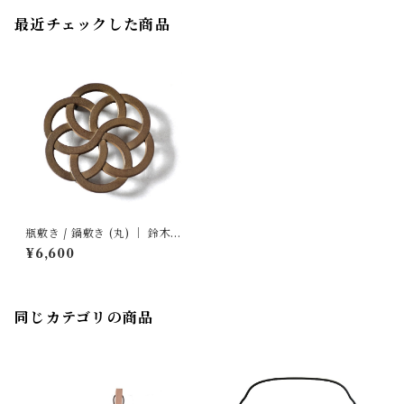
最近チェックした商品
瓶敷き / 鍋敷き (丸) ｜ 鈴木盛
久工房
¥6,600
同じカテゴリの商品