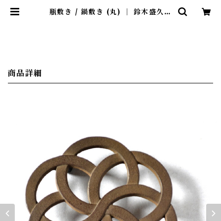
瓶敷き / 鍋敷き (丸) ｜ 鈴木盛久工
房 | 暮らしのほとり舎
商品詳細