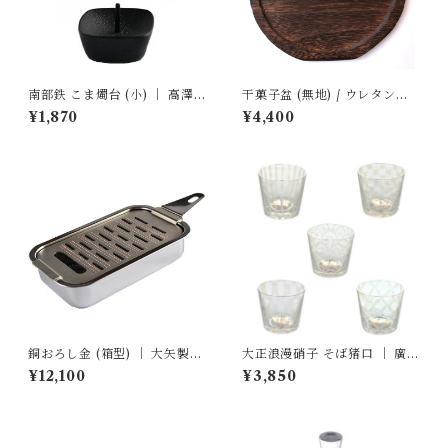
南部鉄 こま燭台 (小) ｜ 高澤
干菓子盆 (無地) / ウレタン仕
ろうそく店
上げ ｜ 岩本清商店
¥1,870
¥4,400
銅おろし金 (箱型) ｜ 大矢製作
大正浪漫硝子 そば猪口 ｜ 廣田
所
硝子
¥12,100
¥3,850