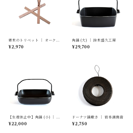
寄木のトリベット ｜ オークヴ
角鍋 (大) ｜ 鈴木盛久工房
ィレッジ
¥2,970
¥29,700
【生産休止中】角鍋 (小) ｜ 鈴
ドーナツ鍋敷き ｜ 岩本清商店
木盛久工房
¥22,000
¥2,750