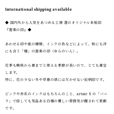
International shipping available
◆ 国内外から人気をあつめる工房 蓮のオリジナル本柘印
『遊楽の印』◆
あわせる印や紙の種類、インクの色などによって、和にも洋
にも合う「椿」の遊楽の印（ゆらのいん）。
花季も晩秋から春までと使える季節が長いので、とても重宝
します。
特に、花の少ない冬や早春の頃には欠かせない絵柄印です。
ピンクや赤系のインクはもちろんのこと、artnic S の「バニ
ラ」で捺しても気品ある白椿の優しい雰囲気が醸されて素敵
です。