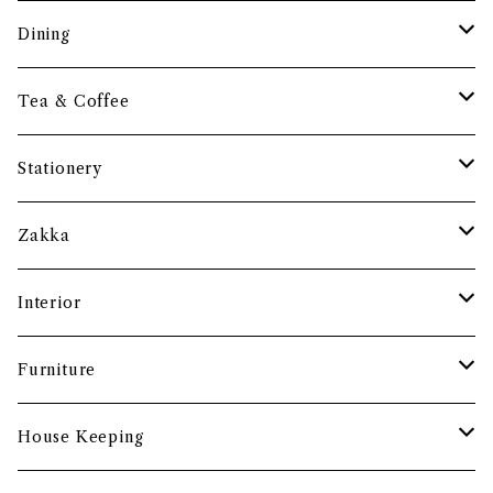
調理道具
Dining
保存容器・水筒
皿・プレート
Tea & Coffee
まな板
小鉢・器
コーヒーアイテム
Stationery
土鍋・お鍋まわり
グラス・タンブラー
ポット
ペーパーウェイト
Zakka
酒器
カップ・ソーサー・マグ
ペントレー
和ろうそく
Interior
食卓小物
茶托・銘々皿
ペーパーツール
ポーチ
バスケット
Furniture
カトラリー
トレイ・コースター
文房具収納
鏡・ミラー
デスク・スツール
House Keeping