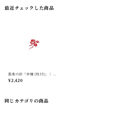
最近チェックした商品
遊楽の印「赤椿 (枝付)」｜ 工
房 蓮
¥2,420
同じカテゴリの商品