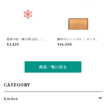
遊楽の印「麻の葉 (白)」｜ 工
楢材のトレイ (小) ｜ ヨシタ手
房 蓮
工業デザイン室
¥2,420
¥16,500
商品一覧に戻る
CATEGORY
Kitchen