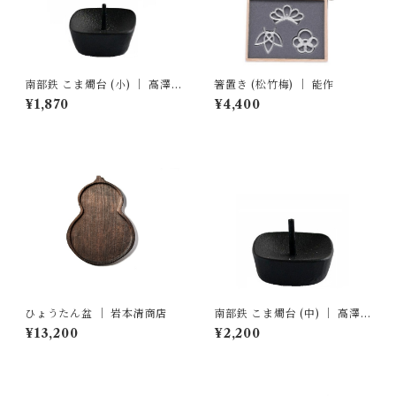
南部鉄 こま燭台 (小) ｜ 高澤
箸置き (松竹梅) ｜ 能作
ろうそく店
¥1,870
¥4,400
ひょうたん盆 ｜ 岩本清商店
南部鉄 こま燭台 (中) ｜ 高澤
ろうそく店
¥13,200
¥2,200