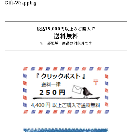
箸・箸置き
お盆
遊印
フック
本棚・収納棚
たわし
Gift-Wrapping
茶筒
インクパッド
花器
ほうき
税込15,000円以上のご購入で
送料無料
南部鉄瓶
スタンプアクセサリー
タオル
はたき・ブラシ
※一部地域・商品は対象外です
紙文具
インテリア雑貨
ちりとり