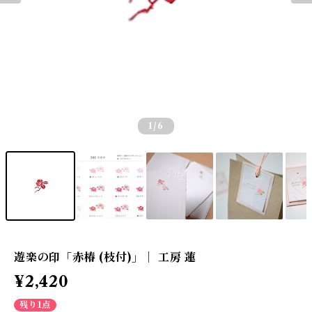
1
/6
遊楽の印「赤椿 (枝付)」｜ 工房 蓮
¥2,420
残り1点