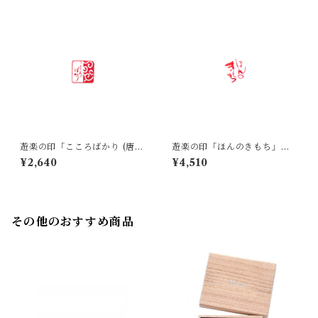
遊楽の印「こころばかり (唐
遊楽の印「ほんのきもち」｜
草)」｜ 工房 蓮
工房 蓮
¥2,640
¥4,510
その他のおすすめ商品