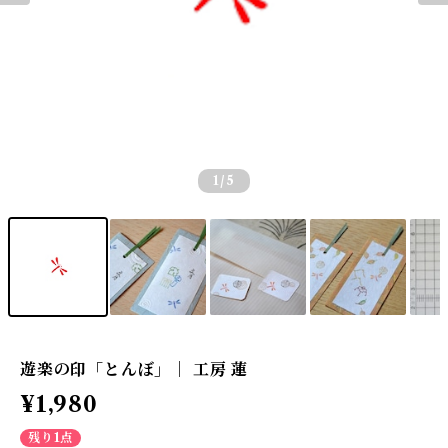
1
/5
遊楽の印「とんぼ」｜ 工房 蓮
¥1,980
残り1点