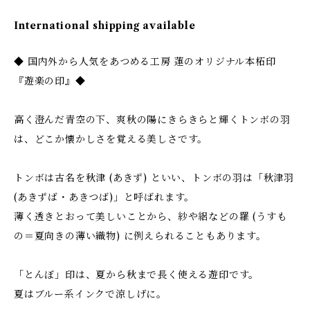
International shipping available
◆ 国内外から人気をあつめる工房 蓮のオリジナル本柘印
『遊楽の印』◆
高く澄んだ青空の下、爽秋の陽にきらきらと輝くトンボの羽
は、どこか懐かしさを覚える美しさです。
トンボは古名を秋津 (あきず) といい、トンボの羽は「秋津羽
(あきずば・あきつば)」と呼ばれます。
薄く透きとおって美しいことから、紗や絽などの羅 (うすも
の＝夏向きの薄い織物) に例えられることもあります。
「とんぼ」印は、夏から秋まで長く使える遊印です。
夏はブルー系インクで涼しげに。