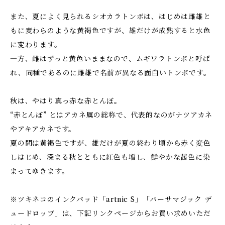
また、夏によく見られるシオカラトンボは、はじめは雌雄と
もに麦わらのような黄褐色ですが、雄だけが成熟すると水色
に変わります。
一方、雌はずっと黄色いままなので、ムギワラトンボと呼ば
れ、同種であるのに雌雄で名前が異なる面白いトンボです。
秋は、やはり真っ赤な赤とんぼ。
“赤とんぼ” とはアカネ属の総称で、代表的なのがナツアカネ
やアキアカネです。
夏の間は黄褐色ですが、雄だけが夏の終わり頃から赤く変色
しはじめ、深まる秋とともに紅色も増し、鮮やかな茜色に染
まってゆきます。
※ツキネコのインクパッド「artnic S」「バーサマジック デ
ュードロップ」は、下記リンクページからお買い求めいただ