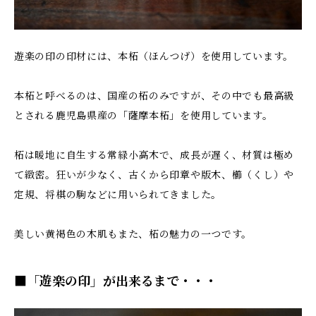
遊楽の印の印材には、本柘（ほんつげ）を使用しています。
本柘と呼べるのは、国産の柘のみですが、その中でも最高級
とされる鹿児島県産の「薩摩本柘」を使用しています。
柘は暖地に自生する常緑小高木で、成長が遅く、材質は極め
て緻密。狂いが少なく、古くから印章や版木、櫛（くし）や
定規、将棋の駒などに用いられてきました。
美しい黄褐色の木肌もまた、柘の魅力の一つです。
■「遊楽の印」が出来るまで・・・