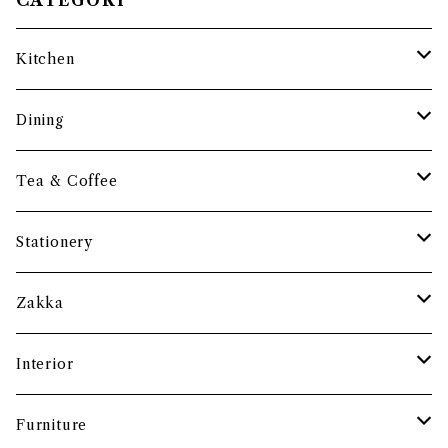
Kitchen
調理道具
Dining
保存容器・水筒
皿・プレート
Tea & Coffee
まな板
小鉢・器
コーヒーアイテム
Stationery
土鍋・お鍋まわり
グラス・タンブラー
ポット
ペーパーウェイト
Zakka
酒器
カップ・ソーサー・マグ
ペントレー
和ろうそく
Interior
食卓小物
茶托・銘々皿
ペーパーツール
ポーチ
バスケット
Furniture