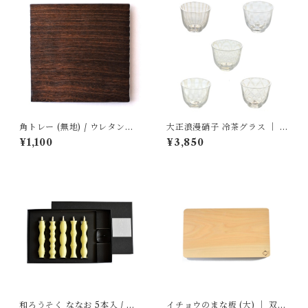
角トレー (無地) / ウレタン仕
大正浪漫硝子 冷茶グラス ｜ 廣
上げ ｜ 岩本清商店
田硝子
¥1,100
¥3,850
和ろうそく ななお 5本入 / 燭
イチョウのまな板 (大) ｜ 双葉