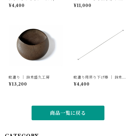
台セット ｜ 高澤ろうそく店
商店
¥4,400
¥11,000
蚊遣り ｜ 鈴木盛久工房
蚊遣り用吊り下げ棒 ｜ 鈴木盛
久工房
¥13,200
¥4,400
商品一覧に戻る
CATEGORY