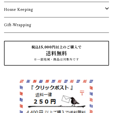
カトラリー
トレイ・コースター
文房具収納
鏡・ミラー
デスク・スツール
House Keeping
箸・箸置き
お盆
遊印
フック
本棚・収納棚
たわし
Gift-Wrapping
茶筒
インクパッド
花器
ほうき
税込15,000円以上のご購入で
送料無料
南部鉄瓶
スタンプアクセサリー
タオル
はたき・ブラシ
※一部地域・商品は対象外です
紙文具
インテリア雑貨
ちりとり