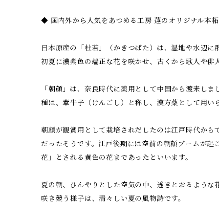
◆ 国内外から人気をあつめる工房 蓮のオリジナル本
日本原産の「杜若」（かきつばた）は、湿地や水辺に
初夏に濃紫色の端正な花を咲かせ、古くから歌人や俳
「朝顔」は、奈良時代に薬用として中国から渡来しま
種は、牽牛子（けんごし）と称し、漢方薬として用い
朝顔が観賞用として栽培されだしたのは江戸時代から
だったそうです。江戸後期には空前の朝顔ブームが起
花」とされる黄色の花まであったといいます。
夏の朝、ひんやりとした空気の中、透きとおるような
咲き競う様子は、清々しい夏の風物詩です。