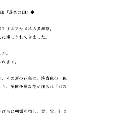
柘印『遊楽の印』◆
群生するアヤメ科の多年草。
人に親しまれてきました。
した。
られます。
で、その頃の花色は、淡青色の一色
こり、多種多様な花が作られ「幻の
花びらに朝露を宿し、青、紫、紅と