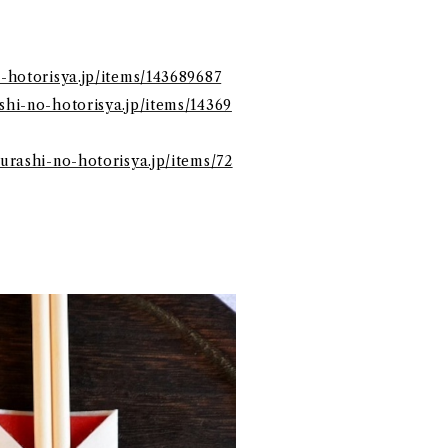
o-hotorisya.jp/items/143689687
ashi-no-hotorisya.jp/items/14369
kurashi-no-hotorisya.jp/items/72