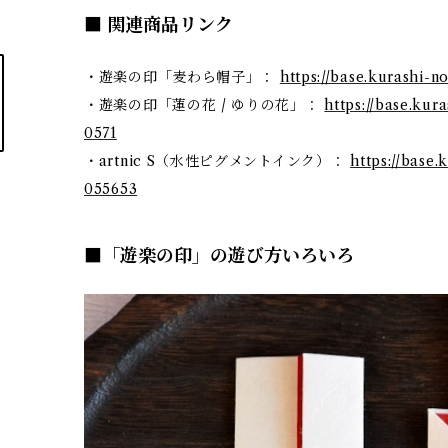
■ 関連商品リンク
・遊楽の印「麦わら帽子」：
https://base.kurashi-n
・遊楽の印「蓮の花 / ゆりの花」：
https://base.kur
0571
・artnic S（水性ピグメントインク）：
https://base.
055653
■「遊楽の印」の遊び方いろいろ