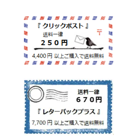
紙文具
インテリア雑貨
ちりとり