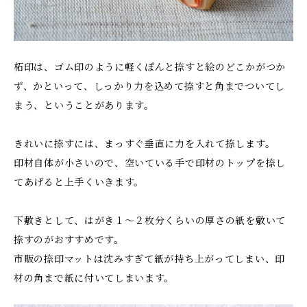
柘印は、ゴム印のように軽くぽんと捺すと絵のどこかがつか
ず、かといって、しっかり力を込めて捺すと角までついてし
まう、ということがあります。
きれいに捺すには、まっすぐ垂直に力を入れて捺します。
印材自体が小さいので、空いている手で印材のトップを捺し
てあげると上手くいきます。
下敷きとして、はがき１〜２枚分くらいの厚さの紙を敷いて
捺すのがおすすめです。
市販の捺印マットは沈みすぎて紙が持ち上がってしまい、印
材の角まで紙に付いてしまいます。