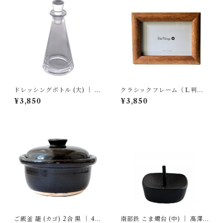
ドレッシングボトル (大) ｜ 廣
クラシックフレーム（Ｌ判）
田硝子
｜ オークヴィレッジ
¥3,850
¥3,850
ご飯釜 籠 (カゴ) 2合 黒 ｜ 4th
南部鉄 こま燭台 (中) ｜ 高澤