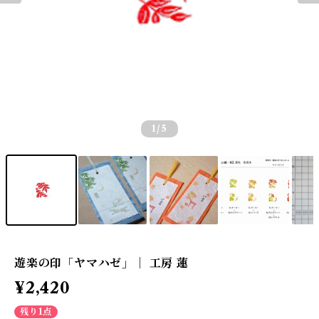
1
/5
遊楽の印「ヤマハゼ」｜ 工房 蓮
¥2,420
残り1点