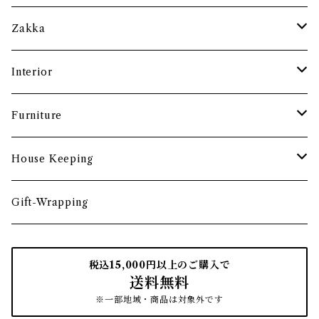
土鍋・お鍋まわり
グラス・タンブラー
ポット
ペーパーウェイト
Zakka
酒器
カップ・ソーサー・マグ
ペントレー
和ろうそく
Interior
食卓小物
茶托・銘々皿
ペーパーツール
ポーチ
バスケット
Furniture
カトラリー
トレイ・コースター
文房具収納
鏡・ミラー
デスク・スツール
House Keeping
箸・箸置き
お盆
遊印
フック
本棚・収納棚
たわし
Gift-Wrapping
茶筒
インクパッド
花器
ほうき
税込15,000円以上のご購入で
送料無料
南部鉄瓶
スタンプアクセサリー
タオル
はたき・ブラシ
※一部地域・商品は対象外です