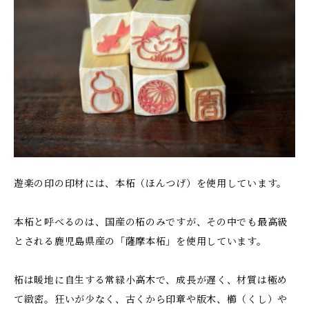
遊楽の印の印材には、本柘（ほんつげ）を使用しています。
本柘と呼べるのは、国産の柘のみですが、その中でも最高級
とされる鹿児島県産の「薩摩本柘」を使用しています。
柘は暖地に自生する常緑小高木で、成長が遅く、材質は極め
て緻密。狂いが少なく、古くから印章や版木、櫛（くし）や