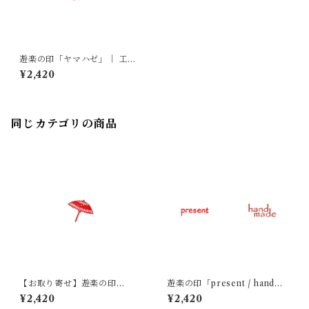
遊楽の印「ヤマハゼ」｜ 工房
蓮
¥2,420
同じカテゴリの商品
【お取り寄せ】遊楽の印
遊楽の印「present / handma
「傘」｜ 工房 蓮
de」｜ 工房 蓮
¥2,420
¥2,420