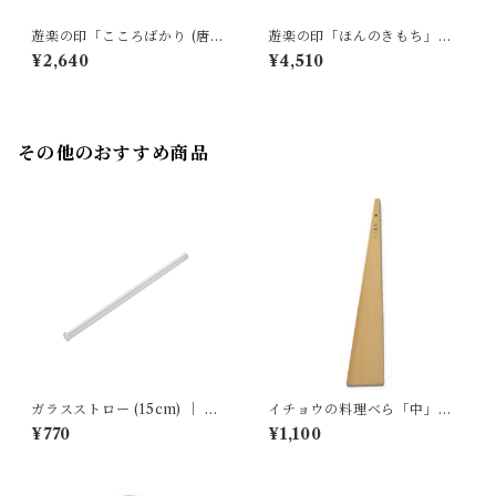
遊楽の印「こころばかり (唐
遊楽の印「ほんのきもち」｜
草)」｜ 工房 蓮
工房 蓮
¥2,640
¥4,510
その他のおすすめ商品
ガラスストロー (15cm) ｜ 廣
イチョウの料理ベら「中」｜
田硝子
双葉商店
¥770
¥1,100