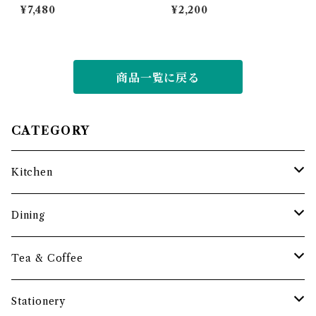
-market
ろうそく店
¥7,480
¥2,200
商品一覧に戻る
CATEGORY
Kitchen
調理道具
Dining
保存容器・水筒
皿・プレート
Tea & Coffee
まな板
小鉢・器
コーヒーアイテム
Stationery