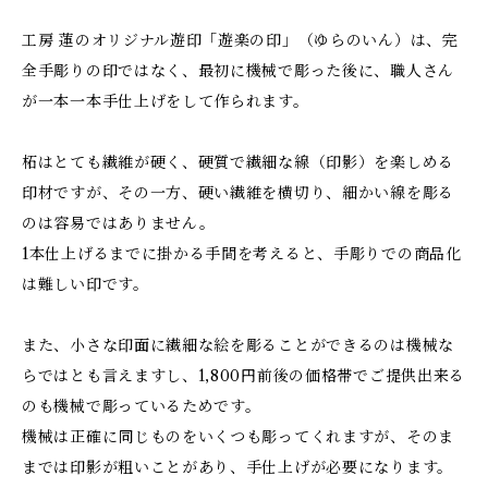
工房 蓮のオリジナル遊印「遊楽の印」（ゆらのいん）は、完
全手彫りの印ではなく、最初に機械で彫った後に、職人さん
が一本一本手仕上げをして作られます。
柘はとても繊維が硬く、硬質で繊細な線（印影）を楽しめる
印材ですが、その一方、硬い繊維を横切り、細かい線を彫る
のは容易ではありません。
1本仕上げるまでに掛かる手間を考えると、手彫りでの商品化
は難しい印です。
また、小さな印面に繊細な絵を彫ることができるのは機械な
らではとも言えますし、1,800円前後の価格帯でご提供出来る
のも機械で彫っているためです。
機械は正確に同じものをいくつも彫ってくれますが、そのま
までは印影が粗いことがあり、手仕上げが必要になります。