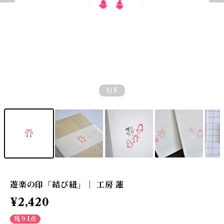
1
/5
遊楽の印「結び紐」｜ 工房 蓮
¥2,420
残り1点