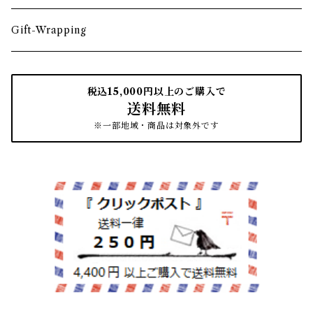
箸・箸置き
お盆
遊印
フック
本棚・収納棚
たわし
Gift-Wrapping
茶筒
インクパッド
花器
ほうき
税込15,000円以上のご購入で
送料無料
南部鉄瓶
スタンプアクセサリー
タオル
はたき・ブラシ
※一部地域・商品は対象外です
紙文具
インテリア雑貨
ちりとり