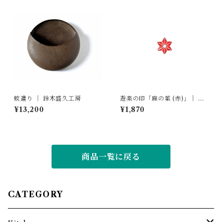
蚊遣り ｜ 鈴木盛久工房
遊楽の印「麻の葉 (赤)」｜ 工
房 蓮
¥13,200
¥1,870
商品一覧に戻る
CATEGORY