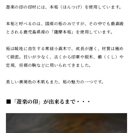
遊楽の印の印材には、本柘（ほんつげ）を使用しています。
本柘と呼べるのは、国産の柘のみですが、その中でも最高級
とされる鹿児島県産の「薩摩本柘」を使用しています。
柘は暖地に自生する常緑小高木で、成長が遅く、材質は極め
て緻密。狂いが少なく、古くから印章や版木、櫛（くし）や
定規、将棋の駒などに用いられてきました。
美しい黄褐色の木肌もまた、柘の魅力の一つです。
■「遊楽の印」が出来るまで・・・