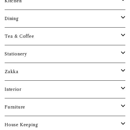
Kitchen
調理道具
Dining
保存容器・水筒
皿・プレート
Tea & Coffee
まな板
小鉢・器
コーヒーアイテム
Stationery
土鍋・お鍋まわり
グラス・タンブラー
ポット
ペーパーウェイト
Zakka
酒器
カップ・ソーサー・マグ
ペントレー
和ろうそく
Interior
食卓小物
茶托・銘々皿
ペーパーツール
ポーチ
バスケット
Furniture
カトラリー
トレイ・コースター
文房具収納
鏡・ミラー
デスク・スツール
House Keeping