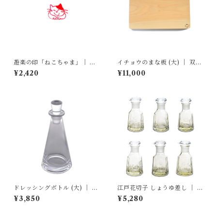
遊楽の印「ねこちゃま」｜ 工
イチョウのまな板 (大) ｜ 双葉
房 蓮
商店
¥2,420
¥11,000
ドレッシングボトル (大) ｜ 廣
江戸花切子 しょうゆ差し ｜ 廣
田硝子
田硝子
¥3,850
¥5,280