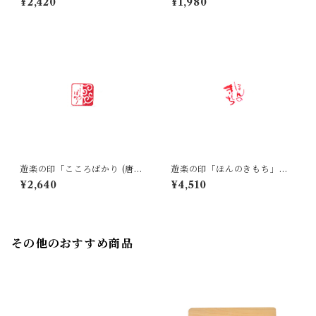
¥2,420
¥1,980
遊楽の印「こころばかり (唐
遊楽の印「ほんのきもち」｜
草)」｜ 工房 蓮
工房 蓮
¥2,640
¥4,510
その他のおすすめ商品