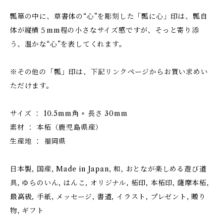
瓢箪の中に、草書体の“心”を彫刻した「瓢に心」印は、瓢自
体が縦横５mm程の小さなサイズ感ですが、そっと寄り添
う、温かな“心”を表してくれます。
※その他の「瓢」印は、下記リンクページからお買い求めい
ただけます。
サイズ ： 10.5mm角 × 長さ 30mm
素材 ： 本柘（鹿児島県産）
生産地 ： 福岡県
日本製, 国産, Made in Japan, 和, おとなが楽しめる遊び道
具, ゆらのいん, はんこ, オリジナル, 柘印, 本柘印, 薩摩本柘,
最高級, 手紙, メッセージ, 書道, イラスト, プレゼント, 贈り
物, ギフト