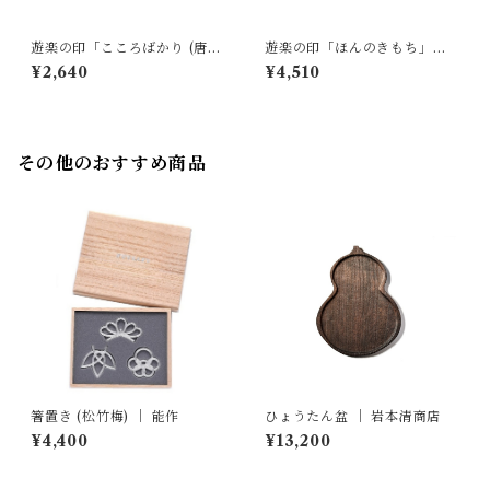
遊楽の印「こころばかり (唐
遊楽の印「ほんのきもち」｜
草)」｜ 工房 蓮
工房 蓮
¥2,640
¥4,510
その他のおすすめ商品
箸置き (松竹梅) ｜ 能作
ひょうたん盆 ｜ 岩本清商店
¥4,400
¥13,200