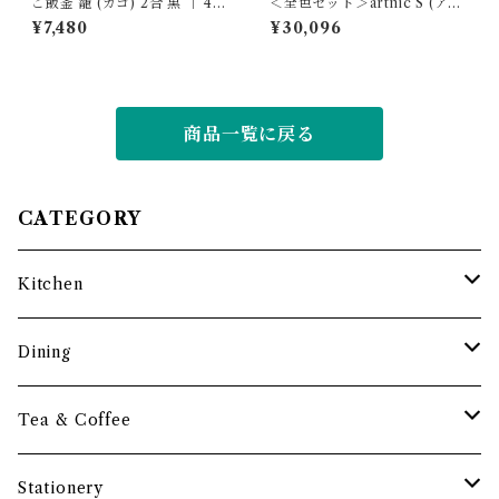
ご飯釜 籠 (カゴ) 2合 黒 ｜ 4th
＜全色セット＞artnic S (アー
-market
トニック) 全96色｜ツキネコ
¥7,480
¥30,096
［お得 スタンプ台 カラーバリ
エーション豊富 実用的 日本
製］
商品一覧に戻る
CATEGORY
Kitchen
調理道具
Dining
保存容器・水筒
皿・プレート
Tea & Coffee
まな板
小鉢・器
コーヒーアイテム
Stationery