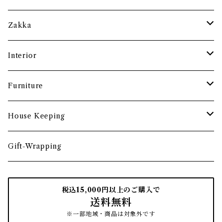
土鍋・お鍋まわり
グラス・タンブラー
ポット
ペーパーウェイト
Zakka
酒器
カップ・ソーサー・マグ
ペントレー
和ろうそく
Interior
食卓小物
茶托・銘々皿
ペーパーツール
ポーチ
バスケット
Furniture
カトラリー
トレイ・コースター
文房具収納
鏡・ミラー
デスク・スツール
House Keeping
箸・箸置き
お盆
遊印
フック
本棚・収納棚
たわし
Gift-Wrapping
茶筒
インクパッド
花器
ほうき
税込15,000円以上のご購入で
送料無料
南部鉄瓶
スタンプアクセサリー
タオル
はたき・ブラシ
※一部地域・商品は対象外です