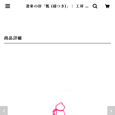
遊楽の印「瓢 (紐つき)」｜ 工房 蓮
| 暮らしのほとり舎
商品詳細