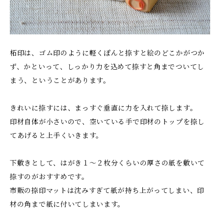
柘印は、ゴム印のように軽くぽんと捺すと絵のどこかがつか
ず、かといって、しっかり力を込めて捺すと角までついてし
まう、ということがあります。
きれいに捺すには、まっすぐ垂直に力を入れて捺します。
印材自体が小さいので、空いている手で印材のトップを捺し
てあげると上手くいきます。
下敷きとして、はがき１〜２枚分くらいの厚さの紙を敷いて
捺すのがおすすめです。
市販の捺印マットは沈みすぎて紙が持ち上がってしまい、印
材の角まで紙に付いてしまいます。