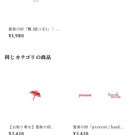
遊楽の印「瓢 (紐つき)」｜ 工
房 蓮
¥1,980
同じカテゴリの商品
【お取り寄せ】遊楽の印
遊楽の印「present / handma
「傘」｜ 工房 蓮
de」｜ 工房 蓮
¥2,420
¥2,420