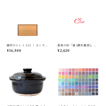
楢材のトレイ (小) ｜ ヨシタ手
遊楽の印「猫 (鍬形蕙斎)」｜
工業デザイン室
工房 蓮
¥16,500
¥2,420