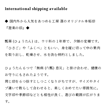
International shipping available
◆ 国内外から人気をあつめる工房 蓮のオリジナル本柘印
『遊楽の印』◆
瓢箪 (ひょうたん) は、ウリ科の１年草で、夕顔の変種です。
「ひさご」や「ふくべ」ともいい、身を縦に切って中の果肉
を取り出し、乾燥させ、水を汲む柄杓としました。
ひょうたん６つで「無病 (六瓢) 息災」と掛け合わせ、健康の
お守りにもされたようです。
同じ印を６つ捺すとしつこくなりがちですが、サイズやタイ
プ違いで散らして合わせると、楽しくおめでたい雰囲気に。
文字印や季節印などとも相性が良く、遊びの範囲が広がりま
す。