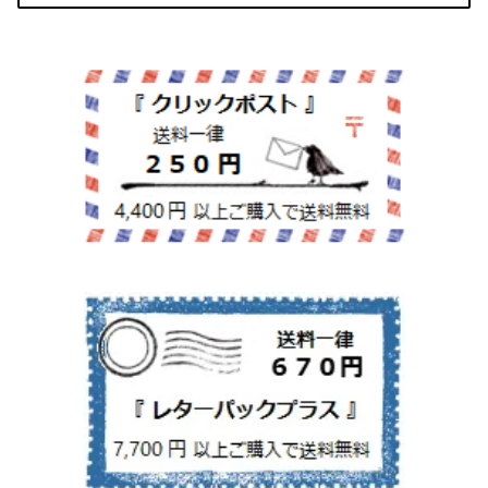
紙文具
インテリア雑貨
ちりとり