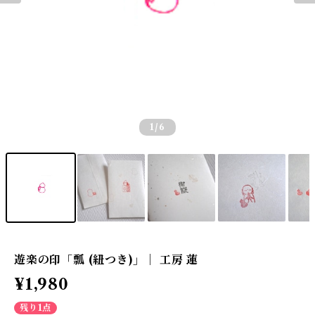
1
/6
遊楽の印「瓢 (紐つき)」｜ 工房 蓮
¥1,980
残り1点