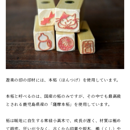
遊楽の印の印材には、本柘（ほんつげ）を使用しています。
本柘と呼べるのは、国産の柘のみですが、その中でも最高級
とされる鹿児島県産の「薩摩本柘」を使用しています。
柘は暖地に自生する常緑小高木で、成長が遅く、材質は極め
て緻密。狂いが少なく、古くから印章や版木、櫛（くし）や