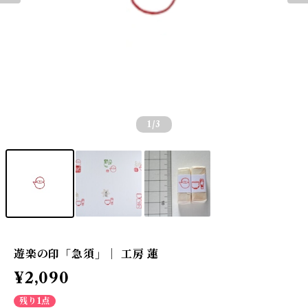
1
/3
遊楽の印「急須」｜ 工房 蓮
¥2,090
残り1点