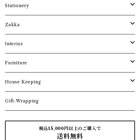
まな板
小鉢・器
コーヒーアイテム
Stationery
土鍋・お鍋まわり
グラス・タンブラー
ポット
ペーパーウェイト
Zakka
酒器
カップ・ソーサー・マグ
ペントレー
和ろうそく
Interior
食卓小物
茶托・銘々皿
ペーパーツール
ポーチ
バスケット
Furniture
カトラリー
トレイ・コースター
文房具収納
鏡・ミラー
デスク・スツール
House Keeping
箸・箸置き
お盆
遊印
フック
本棚・収納棚
たわし
Gift-Wrapping
茶筒
インクパッド
花器
ほうき
税込15,000円以上のご購入で
送料無料
南部鉄瓶
スタンプアクセサリー
タオル
はたき・ブラシ