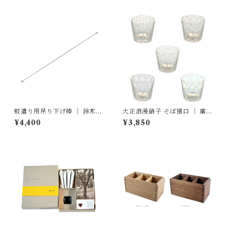
蚊遣り用吊り下げ棒 ｜ 鈴木盛
大正浪漫硝子 そば猪口 ｜ 廣田
久工房
硝子
¥4,400
¥3,850