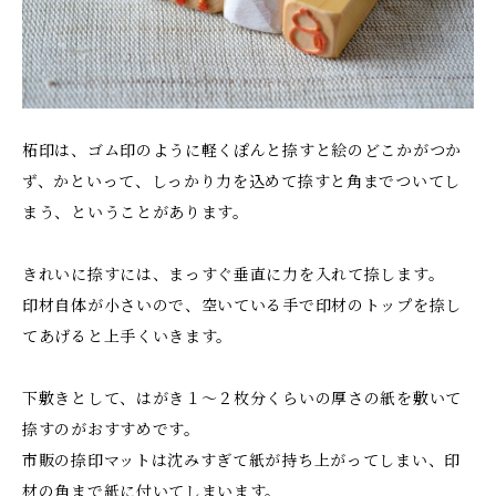
柘印は、ゴム印のように軽くぽんと捺すと絵のどこかがつか
ず、かといって、しっかり力を込めて捺すと角までついてし
まう、ということがあります。
きれいに捺すには、まっすぐ垂直に力を入れて捺します。
印材自体が小さいので、空いている手で印材のトップを捺し
てあげると上手くいきます。
下敷きとして、はがき１〜２枚分くらいの厚さの紙を敷いて
捺すのがおすすめです。
市販の捺印マットは沈みすぎて紙が持ち上がってしまい、印
材の角まで紙に付いてしまいます。