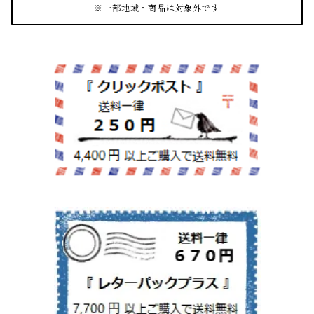
※一部地域・商品は対象外です
紙文具
インテリア雑貨
ちりとり