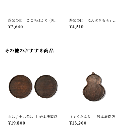
遊楽の印「こころばかり (唐
遊楽の印「ほんのきもち」｜
草)」｜ 工房 蓮
工房 蓮
¥2,640
¥4,510
その他のおすすめ商品
丸盆 / 十六角盆 ｜ 岩本清商店
ひょうたん盆 ｜ 岩本清商店
¥19,800
¥13,200