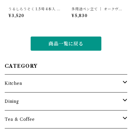
うるしろうそく 1.5号 4本入 /
多用途ペン立て ｜ オークヴィ
燭台セット ｜ 高澤ろうそく店
レッジ
¥3,520
¥5,830
商品一覧に戻る
CATEGORY
Kitchen
調理道具
Dining
保存容器・水筒
皿・プレート
Tea & Coffee