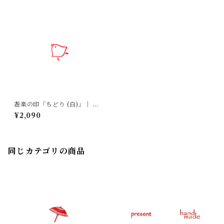
遊楽の印「ちどり (白)」｜ 工
房 蓮
¥2,090
同じカテゴリの商品