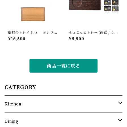
楢材のトレイ (小) ｜ ヨシタ手
ちょこっとトレー (蒔絵 / うさ
工業デザイン室
ぎ・千鳥・ひょうたん) ｜ 岩
¥16,500
¥5,500
本清商店
商品一覧に戻る
CATEGORY
Kitchen
調理道具
Dining