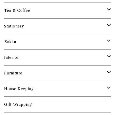
保存容器・水筒
皿・プレート
Tea & Coffee
まな板
小鉢・器
コーヒーアイテム
Stationery
土鍋・お鍋まわり
グラス・タンブラー
ポット
ペーパーウェイト
Zakka
酒器
カップ・ソーサー・マグ
ペントレー
和ろうそく
Interior
食卓小物
茶托・銘々皿
ペーパーツール
ポーチ
バスケット
Furniture
カトラリー
トレイ・コースター
文房具収納
鏡・ミラー
デスク・スツール
House Keeping
箸・箸置き
お盆
遊印
フック
本棚・収納棚
たわし
Gift-Wrapping