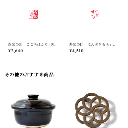
遊楽の印「こころばかり (唐
遊楽の印「ほんのきもち」｜
草)」｜ 工房 蓮
工房 蓮
¥2,640
¥4,510
その他のおすすめ商品