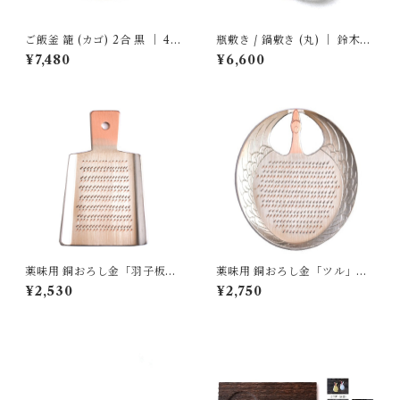
ご飯釜 籠 (カゴ) 2合 黒 ｜ 4th
瓶敷き / 鍋敷き (丸) ｜ 鈴木盛
-market
久工房
¥7,480
¥6,600
薬味用 銅おろし金「羽子板」
薬味用 銅おろし金「ツル」｜
｜ 大矢製作所
大矢製作所
¥2,530
¥2,750