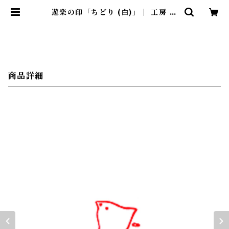
遊楽の印「ちどり (白)」｜ 工房 蓮
| 暮らしのほとり舎
商品詳細