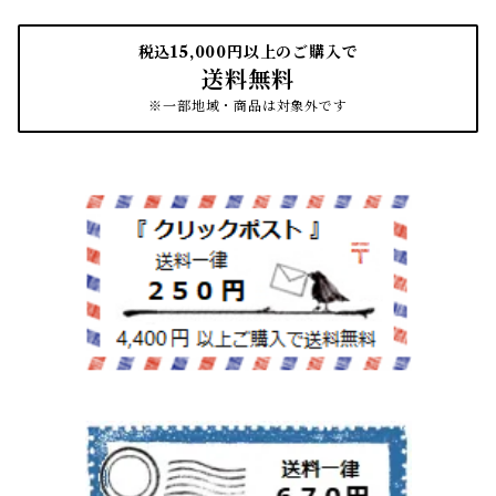
茶筒
インクパッド
花器
ほうき
税込15,000円以上のご購入で
送料無料
南部鉄瓶
スタンプアクセサリー
タオル
はたき・ブラシ
※一部地域・商品は対象外です
紙文具
インテリア雑貨
ちりとり