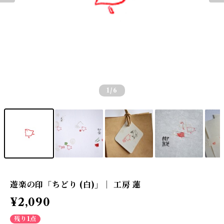
1
/6
遊楽の印「ちどり (白)」｜ 工房 蓮
¥2,090
残り1点