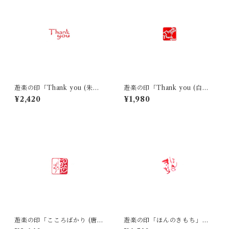
遊楽の印「Thank you (朱
遊楽の印「Thank you (白
文)」｜ 工房 蓮
文)」｜ 工房 蓮
¥2,420
¥1,980
遊楽の印「こころばかり (唐
遊楽の印「ほんのきもち」｜
草)」｜ 工房 蓮
工房 蓮