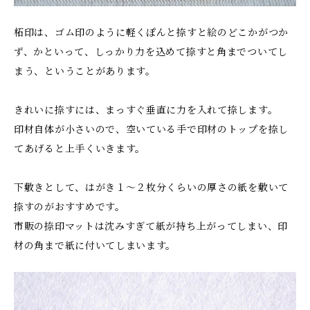
柘印は、ゴム印のように軽くぽんと捺すと絵のどこかがつか
ず、かといって、しっかり力を込めて捺すと角までついてし
まう、ということがあります。
きれいに捺すには、まっすぐ垂直に力を入れて捺します。
印材自体が小さいので、空いている手で印材のトップを捺し
てあげると上手くいきます。
下敷きとして、はがき１〜２枚分くらいの厚さの紙を敷いて
捺すのがおすすめです。
市販の捺印マットは沈みすぎて紙が持ち上がってしまい、印
材の角まで紙に付いてしまいます。