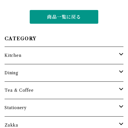
商品一覧に戻る
CATEGORY
Kitchen
調理道具
Dining
保存容器・水筒
皿・プレート
Tea & Coffee
まな板
小鉢・器
コーヒーアイテム
Stationery
土鍋・お鍋まわり
グラス・タンブラー
ポット
ペーパーウェイト
Zakka