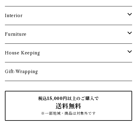
酒器
カップ・ソーサー・マグ
ペントレー
和ろうそく
Interior
食卓小物
茶托・銘々皿
ペーパーツール
ポーチ
バスケット
Furniture
カトラリー
トレイ・コースター
文房具収納
鏡・ミラー
デスク・スツール
House Keeping
箸・箸置き
お盆
遊印
フック
本棚・収納棚
たわし
Gift-Wrapping
茶筒
インクパッド
花器
ほうき
税込15,000円以上のご購入で
送料無料
南部鉄瓶
スタンプアクセサリー
タオル
はたき・ブラシ
※一部地域・商品は対象外です
紙文具
インテリア雑貨
ちりとり