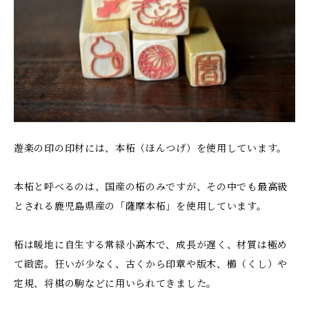
遊楽の印の印材には、本柘（ほんつげ）を使用しています。
本柘と呼べるのは、国産の柘のみですが、その中でも最高級
とされる鹿児島県産の「薩摩本柘」を使用しています。
柘は暖地に自生する常緑小高木で、成長が遅く、材質は極め
て緻密。狂いが少なく、古くから印章や版木、櫛（くし）や
定規、将棋の駒などに用いられてきました。