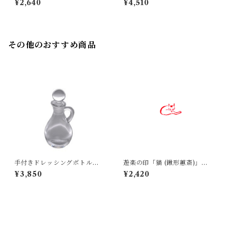
¥2,640
¥4,510
その他のおすすめ商品
手付きドレッシングボトル
遊楽の印「猫 (鍬形蕙斎)」｜
(小) ｜ 廣田硝子
工房 蓮
¥3,850
¥2,420