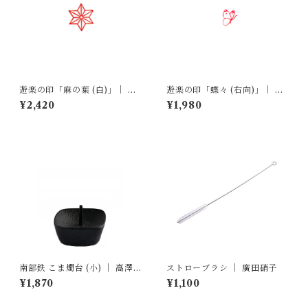
遊楽の印「麻の葉 (白)」｜ 工
遊楽の印「蝶々 (右向)」｜ 工
房 蓮
房 蓮
¥2,420
¥1,980
南部鉄 こま燭台 (小) ｜ 高澤
ストローブラシ ｜ 廣田硝子
ろうそく店
¥1,870
¥1,100