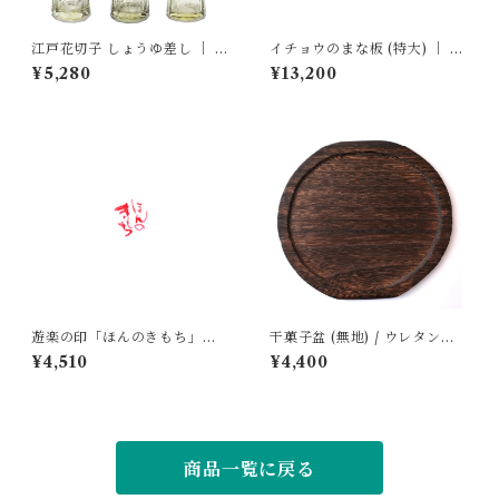
江戸花切子 しょうゆ差し ｜ 廣
イチョウのまな板 (特大) ｜ 双
田硝子
葉商店
¥5,280
¥13,200
遊楽の印「ほんのきもち」｜
干菓子盆 (無地) / ウレタン仕
工房 蓮
上げ ｜ 岩本清商店
¥4,510
¥4,400
商品一覧に戻る