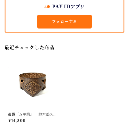
PAY IDアプリ
フォローする
最近チェックした商品
蓋置「万華鏡」｜ 鈴木盛久工
房
¥14,300