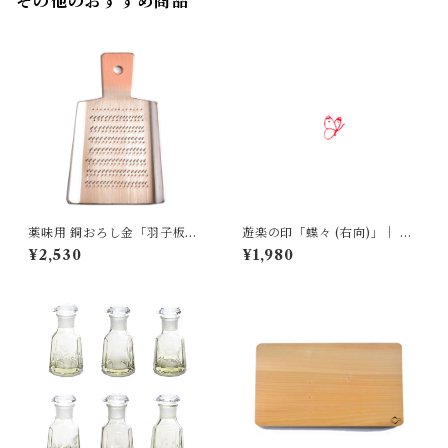
その他のおすすめ商品
薬味用 銅おろし金「羽子板」
遊楽の印「蝶々 (右向)」｜ 工
｜ 大矢製作所
房 蓮
¥2,530
¥1,980