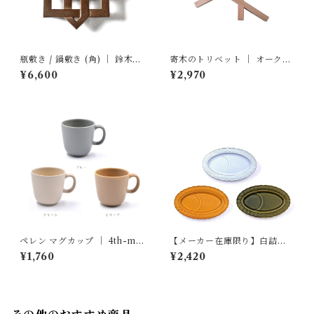
瓶敷き / 鍋敷き (角) ｜ 鈴木盛
寄木のトリベット ｜ オークヴ
久工房
ィレッジ
¥6,600
¥2,970
ペレン マグカップ ｜ 4th-ma
【メーカー在庫限り】白詰草
rket
シリーズ オーバルティーソー
¥1,760
¥2,420
サー ｜ 4th-market