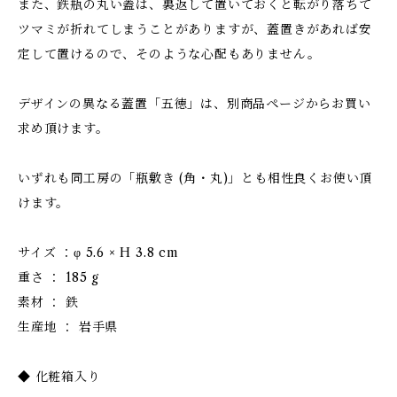
また、鉄瓶の丸い蓋は、裏返して置いておくと転がり落ちて
ツマミが折れてしまうことがありますが、蓋置きがあれば安
定して置けるので、そのような心配もありません。
デザインの異なる蓋置「五徳」は、別商品ページからお買い
求め頂けます。
いずれも同工房の「瓶敷き (角・丸)」とも相性良くお使い頂
けます。
サイズ ：φ 5.6 × H 3.8 cm
重さ ： 185 g
素材 ： 鉄
生産地 ： 岩手県
◆ 化粧箱入り