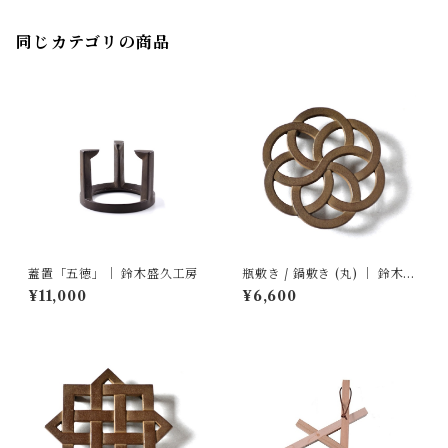
同じカテゴリの商品
蓋置「五徳」｜ 鈴木盛久工房
瓶敷き / 鍋敷き (丸) ｜ 鈴木盛
久工房
¥11,000
¥6,600