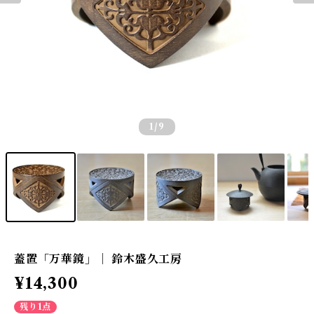
1
/9
蓋置「万華鏡」｜ 鈴木盛久工房
¥14,300
残り1点