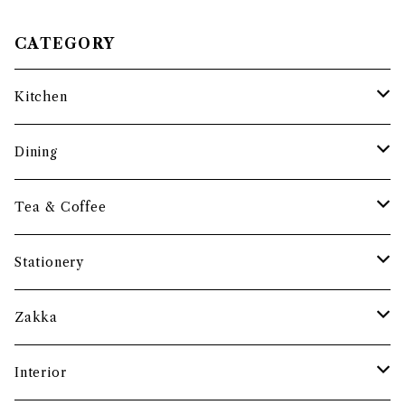
CATEGORY
Kitchen
調理道具
Dining
保存容器・水筒
皿・プレート
Tea & Coffee
まな板
小鉢・器
コーヒーアイテム
Stationery
土鍋・お鍋まわり
グラス・タンブラー
ポット
ペーパーウェイト
Zakka
酒器
カップ・ソーサー・マグ
ペントレー
和ろうそく
Interior