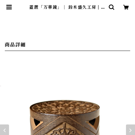
蓋置「万華鏡」｜ 鈴木盛久工房 | 暮
らしのほとり舎
商品詳細