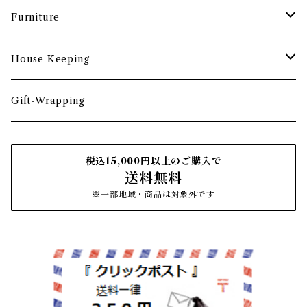
食卓小物
茶托・銘々皿
ペーパーツール
ポーチ
バスケット
Furniture
カトラリー
トレイ・コースター
文房具収納
鏡・ミラー
デスク・スツール
House Keeping
箸・箸置き
お盆
遊印
フック
本棚・収納棚
たわし
Gift-Wrapping
茶筒
インクパッド
花器
ほうき
税込15,000円以上のご購入で
送料無料
南部鉄瓶
スタンプアクセサリー
タオル
はたき・ブラシ
※一部地域・商品は対象外です
紙文具
インテリア雑貨
ちりとり